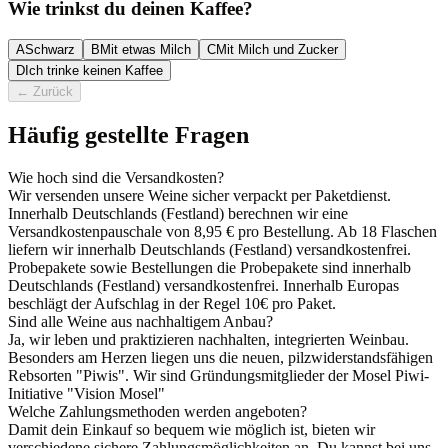
Wie trinkst du deinen Kaffee?
A
Schwarz
B
Mit etwas Milch
C
Mit Milch und Zucker
D
Ich trinke keinen Kaffee
←
Zurück
Häufig gestellte Fragen
Wie hoch sind die Versandkosten?
Wir versenden unsere Weine sicher verpackt per Paketdienst.
Innerhalb Deutschlands (Festland) berechnen wir eine
Versandkostenpauschale von 8,95 € pro Bestellung. Ab 18 Flaschen
liefern wir innerhalb Deutschlands (Festland) versandkostenfrei.
Probepakete sowie Bestellungen die Probepakete sind innerhalb
Deutschlands (Festland) versandkostenfrei. Innerhalb Europas
beschlägt der Aufschlag in der Regel 10€ pro Paket.
Sind alle Weine aus nachhaltigem Anbau?
Ja, wir leben und praktizieren nachhalten, integrierten Weinbau.
Besonders am Herzen liegen uns die neuen, pilzwiderstandsfähigen
Rebsorten "Piwis". Wir sind Gründungsmitglieder der Mosel Piwi-
Initiative "Vision Mosel"
Welche Zahlungsmethoden werden angeboten?
Damit dein Einkauf so bequem wie möglich ist, bieten wir
verschiedene sichere Zahlungsmöglichkeiten an. Du kannst bei uns