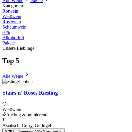
Alle Weine
Pakete
Kategorien
Rotwein
Weißwein
Roséwein
Schaumwein
0 %
Alkoholfrei
Pakete
Unsere Lieblinge
Top 5
Alle Weine
Riesling
·
lieblich
Stairs n' Roses Riesling
Weißwein
fruchtig & animierend
Asiatisch, Curry, Geflügel
0,75 l · Jahrgang 2024
2 weitere