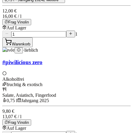
12,00 €
16,00 € / l
Frag Vinolin
Auf Lager
1
Warenkorb
Cuvée
·
lieblich
#piwilicious zero
Alkoholfrei
fruchtig & exotisch
Salate, Asiatisch, Fingerfood
0,75 l
Jahrgang 2025
9,80 €
13,07 € / l
Frag Vinolin
Auf Lager