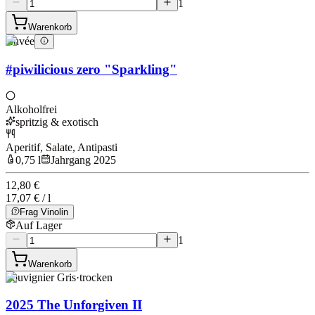
1
Warenkorb
Cuvée
#piwilicious zero "Sparkling"
Alkoholfrei
spritzig & exotisch
Aperitif, Salate, Antipasti
0,75 l
Jahrgang 2025
12,80 €
17,07 € / l
Frag Vinolin
Auf Lager
1
Warenkorb
Souvignier Gris
·
trocken
2025 The Unforgiven II