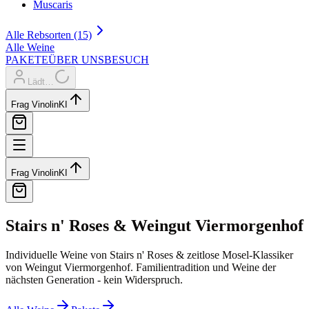
Muscaris
Alle Rebsorten (15)
Alle Weine
PAKETE
ÜBER UNS
BESUCH
Lädt…
Frag Vinolin
KI
Frag Vinolin
KI
Stairs n' Roses & Weingut Viermorgenhof
Individuelle Weine von Stairs n' Roses & zeitlose Mosel-Klassiker
von Weingut Viermorgenhof. Familientradition und Weine der
nächsten Generation - kein Widerspruch.