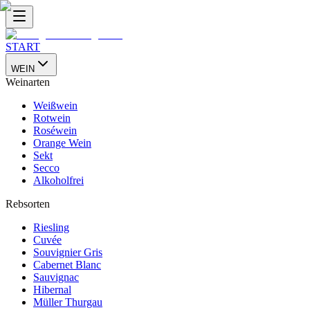
START
WEIN
Weinarten
Weißwein
Rotwein
Roséwein
Orange Wein
Sekt
Secco
Alkoholfrei
Rebsorten
Riesling
Cuvée
Souvignier Gris
Cabernet Blanc
Sauvignac
Hibernal
Müller Thurgau