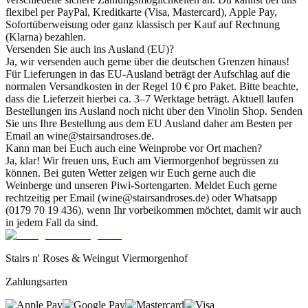
flexibel per PayPal, Kreditkarte (Visa, Mastercard), Apple Pay,
Sofortüberweisung oder ganz klassisch per Kauf auf Rechnung
(Klarna) bezahlen.
Versenden Sie auch ins Ausland (EU)?
Ja, wir versenden auch gerne über die deutschen Grenzen hinaus!
Für Lieferungen in das EU-Ausland beträgt der Aufschlag auf die
normalen Versandkosten in der Regel 10 € pro Paket. Bitte beachte,
dass die Lieferzeit hierbei ca. 3–7 Werktage beträgt. Aktuell laufen
Bestellungen ins Ausland noch nicht über den Vinolin Shop. Senden
Sie uns Ihre Bestellung aus dem EU Ausland daher am Besten per
Email an wine@stairsandroses.de.
Kann man bei Euch auch eine Weinprobe vor Ort machen?
Ja, klar! Wir freuen uns, Euch am Viermorgenhof begrüssen zu
können. Bei guten Wetter zeigen wir Euch gerne auch die
Weinberge und unseren Piwi-Sortengarten. Meldet Euch gerne
rechtzeitig per Email (wine@stairsandroses.de) oder Whatsapp
(0179 70 19 436), wenn Ihr vorbeikommen möchtet, damit wir auch
in jedem Fall da sind.
Stairs n' Roses & Weingut Viermorgenhof
Zahlungsarten