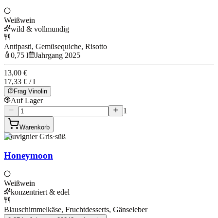
Weißwein
wild & vollmundig
Antipasti, Gemüsequiche, Risotto
0,75 l
Jahrgang 2025
13,00 €
17,33 € / l
Frag Vinolin
Auf Lager
1
Warenkorb
Souvignier Gris
·
süß
Honeymoon
Weißwein
konzentriert & edel
Blauschimmelkäse, Fruchtdesserts, Gänseleber