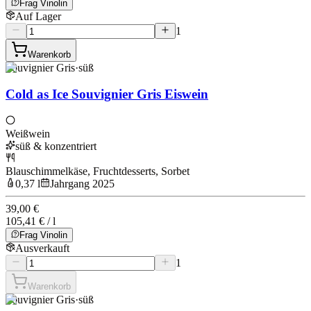
Frag Vinolin
Auf Lager
1
Warenkorb
Souvignier Gris
·
süß
Cold as Ice Souvignier Gris Eiswein
Weißwein
süß & konzentriert
Blauschimmelkäse, Fruchtdesserts, Sorbet
0,37 l
Jahrgang 2025
39,00 €
105,41 € / l
Frag Vinolin
Ausverkauft
1
Warenkorb
Souvignier Gris
·
süß