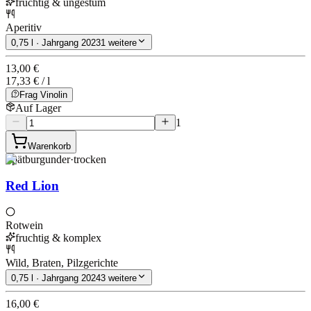
fruchtig & ungestüm
Aperitiv
0,75 l · Jahrgang 2023
1 weitere
13,00 €
17,33 € / l
Frag Vinolin
Auf Lager
1
Warenkorb
Spätburgunder
·
trocken
Red Lion
Rotwein
fruchtig & komplex
Wild, Braten, Pilzgerichte
0,75 l · Jahrgang 2024
3 weitere
16,00 €