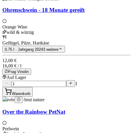
Ohrenschwein - 18 Monate gereift
Orange Wine
wild & würzig
Geflügel, Pilze, Hartkäse
0,75 l · Jahrgang 2024
3 weitere
12,00 €
16,00 € / l
Frag Vinolin
Auf Lager
1
Warenkorb
Cuvée
·
brut nature
Over the Rainbow PetNat
Perlwein