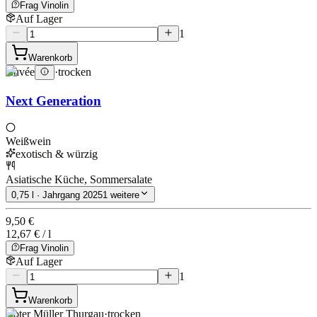
Frag Vinolin
Auf Lager
1
Warenkorb
Cuvée
·
trocken
Next Generation
Weißwein
exotisch & würzig
Asiatische Küche, Sommersalate
0,75 l · Jahrgang 2025
1 weitere
9,50 €
12,67 € / l
Frag Vinolin
Auf Lager
1
Warenkorb
Roter Müller Thurgau
·
trocken