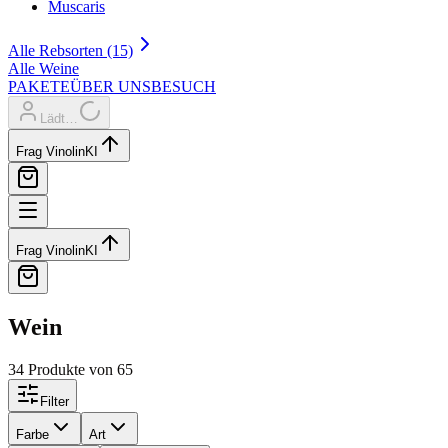
Muscaris
Alle Rebsorten (15)
Alle Weine
PAKETE
ÜBER UNS
BESUCH
Lädt…
Frag Vinolin
KI
Frag Vinolin
KI
Wein
34 Produkte
von 65
Filter
Farbe
Art