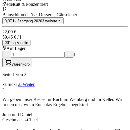
edelsüß & konzentriert
Blauschimmelkäse, Desserts, Gänseleber
0,37 l · Jahrgang 2020
3 weitere
22,00 €
59,46 € / l
Frag Vinolin
Auf Lager
1
Warenkorb
Seite 1 von 3
Zurück
1
2
3
Weiter
“
Wir geben unser Bestes für Euch im Weinberg und im Keller. Wir
freuen uns, wenn Euch das Ergebnis begeistert.
Julia und Daniel
Geschmacks-Check