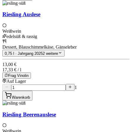
Riesling
·
süß
Riesling Auslese
Weißwein
edelsüß & rassig
Dessert, Blauschimmelkäse, Gänseleber
0,75 l · Jahrgang 2025
2 weitere
13,00 €
17,33 € / l
Frag Vinolin
Auf Lager
1
Warenkorb
Riesling
·
süß
Riesling Beerenauslese
Weißwein