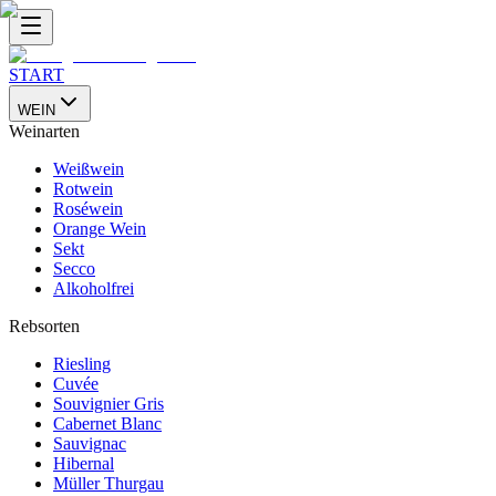
START
WEIN
Weinarten
Weißwein
Rotwein
Roséwein
Orange Wein
Sekt
Secco
Alkoholfrei
Rebsorten
Riesling
Cuvée
Souvignier Gris
Cabernet Blanc
Sauvignac
Hibernal
Müller Thurgau