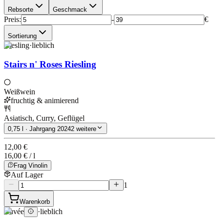
Rebsorte
Geschmack
Preis
:
-
€
Sortierung
Riesling
·
lieblich
Stairs n' Roses Riesling
Weißwein
fruchtig & animierend
Asiatisch, Curry, Geflügel
0,75 l · Jahrgang 2024
2 weitere
12,00 €
16,00 € / l
Frag Vinolin
Auf Lager
1
Warenkorb
Cuvée
·
lieblich