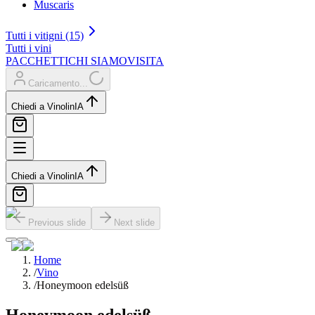
Muscaris
Tutti i vitigni (15)
Tutti i vini
PACCHETTI
CHI SIAMO
VISITA
Caricamento...
Chiedi a Vinolin
IA
Chiedi a Vinolin
IA
Previous slide
Next slide
Home
/
Vino
/
Honeymoon edelsüß
Honeymoon edelsüß