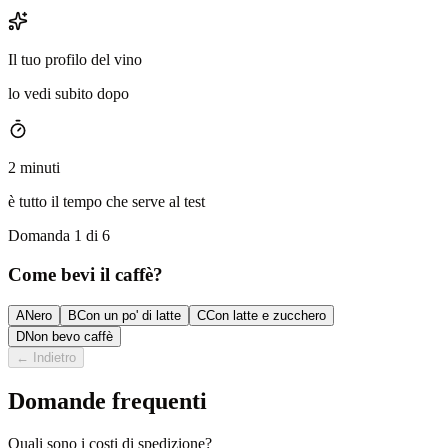
Il tuo profilo del vino
lo vedi subito dopo
2 minuti
è tutto il tempo che serve al test
Domanda 1 di 6
Come bevi il caffè?
A
Nero
B
Con un po' di latte
C
Con latte e zucchero
D
Non bevo caffè
←
Indietro
Domande frequenti
Quali sono i costi di spedizione?