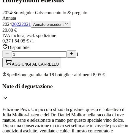
2024
·
Souvignier Gris
·
concentrato & pregiato
Annata
2024
2022
2021
Annate precedenti
20,00 €
IVA inclusa, escl. spedizione
0,37 l
·
54,05 € / l
Disponibile
1
AGGIUNGI AL CARRELLO
Spedizione gratuita da 18 bottiglie · altrimenti 8,95 €
Note di degustazione
Edizione Piwi. Un piccolo sfizio da gustare: questo è l'obiettivo di
Julia Molitor-Justen e del Dr. Daniel Molitor nella raccolta di uve
mature, sane e selezionate a mano per questo speciale vino dolce.
Dopo una conservazione di circa sei settimane in cassette piccole in
condizioni asciutte, ventilate e calde, il mosto concentrato e