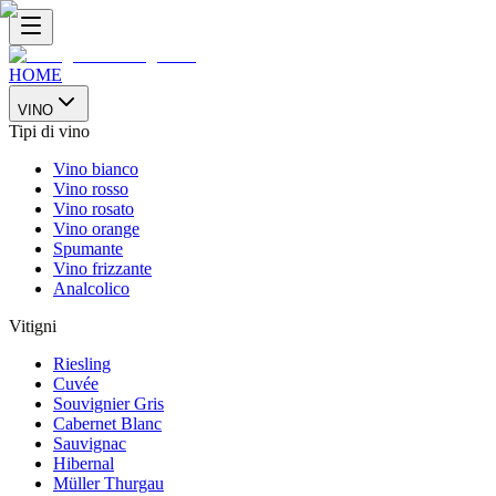
HOME
VINO
Tipi di vino
Vino bianco
Vino rosso
Vino rosato
Vino orange
Spumante
Vino frizzante
Analcolico
Vitigni
Riesling
Cuvée
Souvignier Gris
Cabernet Blanc
Sauvignac
Hibernal
Müller Thurgau