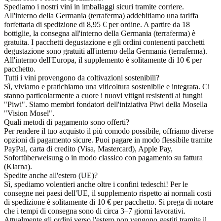
Spediamo i nostri vini in imballaggi sicuri tramite corriere.
All'interno della Germania (terraferma) addebitiamo una tariffa
forfettaria di spedizione di 8,95 € per ordine. A partire da 18
bottiglie, la consegna all'interno della Germania (terraferma) è
gratuita. I pacchetti degustazione e gli ordini contenenti pacchetti
degustazione sono gratuiti all'interno della Germania (terraferma).
All'interno dell'Europa, il supplemento è solitamente di 10 € per
pacchetto.
Tutti i vini provengono da coltivazioni sostenibili?
Sì, viviamo e pratichiamo una viticoltura sostenibile e integrata. Ci
stanno particolarmente a cuore i nuovi vitigni resistenti ai funghi
"Piwi". Siamo membri fondatori dell'iniziativa Piwi della Mosella
"Vision Mosel".
Quali metodi di pagamento sono offerti?
Per rendere il tuo acquisto il più comodo possibile, offriamo diverse
opzioni di pagamento sicure. Puoi pagare in modo flessibile tramite
PayPal, carta di credito (Visa, Mastercard), Apple Pay,
Sofortüberweisung o in modo classico con pagamento su fattura
(Klarna).
Spedite anche all'estero (UE)?
Sì, spediamo volentieri anche oltre i confini tedeschi! Per le
consegne nei paesi dell'UE, il supplemento rispetto ai normali costi
di spedizione è solitamente di 10 € per pacchetto. Si prega di notare
che i tempi di consegna sono di circa 3–7 giorni lavorativi.
Attualmente gli ordini verso l'estero non vengono gestiti tramite il