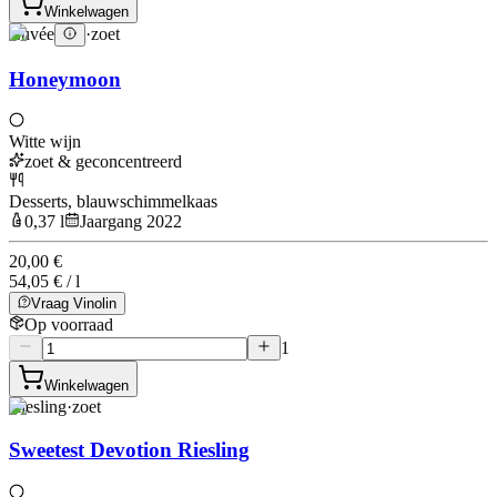
Winkelwagen
Cuvée
·
zoet
Honeymoon
Witte wijn
zoet & geconcentreerd
Desserts, blauwschimmelkaas
0,37 l
Jaargang 2022
20,00 €
54,05 € / l
Vraag Vinolin
Op voorraad
1
Winkelwagen
Riesling
·
zoet
Sweetest Devotion Riesling