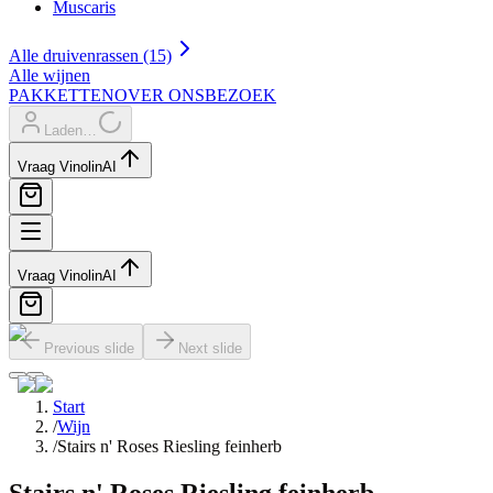
Muscaris
Alle druivenrassen (15)
Alle wijnen
PAKKETTEN
OVER ONS
BEZOEK
Laden…
Vraag Vinolin
AI
Vraag Vinolin
AI
Previous slide
Next slide
Start
/
Wijn
/
Stairs n' Roses Riesling feinherb
Stairs n' Roses Riesling feinherb