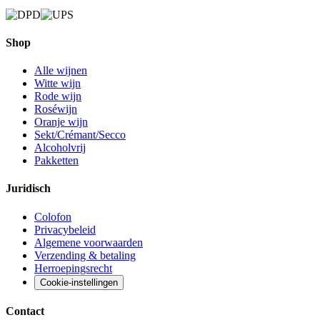
Shop
Alle wijnen
Witte wijn
Rode wijn
Roséwijn
Oranje wijn
Sekt/Crémant/Secco
Alcoholvrij
Pakketten
Juridisch
Colofon
Privacybeleid
Algemene voorwaarden
Verzending & betaling
Herroepingsrecht
Cookie-instellingen
Contact