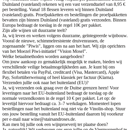
Duitsland (vasteland) rekenen wij een vast verzendtarief van 8,95 €
per bestelling. Vanaf 18 flessen leveren wij binnen Duitsland
(vasteland) gratis. Proefpakketten en bestellingen die proefpakketten
bevatten zijn binnen Duitsland (vasteland) gratis verzonden. Binnen
Europa bedraagt de toeslag in de regel 10€ per pakket.
Zijn alle wijnen uit duurzame teelt?
Ja, wij leven en werken volgens duurzame, geïntegreerde wijnbouw.
Vooral de nieuwe, schimmelresistente druivenrassen, de
zogenaamde "Piwis", liggen ons na aan het hart. Wij zijn oprichters
van het Moezel Piwi-initiatief "Vision Mosel".
Welke betaalmethoden worden aangeboden?
Om jouw aankoop zo gemakkelijk mogelijk te maken, bieden wij
verschillende veilige betaalmogelijkheden aan. Je kunt bij ons
flexibel betalen via PayPal, creditcard (Visa, Mastercard), Apple
Pay, Sofortüberweisung of heel klassiek per factuur (Klarna).
Verzenden jullie ook naar het buitenland (EU)?
Ja, wij verzenden ook graag over de Duitse grenzen heen! Voor
leveringen naar het EU-buitenland bedraagt de toeslag op de
normale verzendkosten in de regel 10 € per pakket. Let op: de
levertijd hiervoor bedraagt ca. 3–7 werkdagen. Momenteel lopen
bestellingen naar het buitenland nog niet via de Vinolin-shop. Stuur
ons jouw bestelling vanuit het EU-buitenland daarom bij voorkeur
per e-mail naar wine@stairsandroses.de.
Kan men bij jullie ook een wijnproeverij ter plaatse doen?
Ja, natuurlijk! Wij verheugen ons erop jullie op de Viermorgenhof te