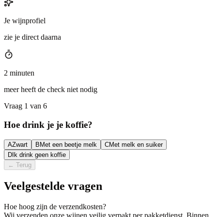
Je wijnprofiel
zie je direct daarna
2 minuten
meer heeft de check niet nodig
Vraag 1 van 6
Hoe drink je je koffie?
A
Zwart
B
Met een beetje melk
C
Met melk en suiker
D
Ik drink geen koffie
←
Terug
Veelgestelde vragen
Hoe hoog zijn de verzendkosten?
Wij verzenden onze wijnen veilig verpakt per pakketdienst. Binnen