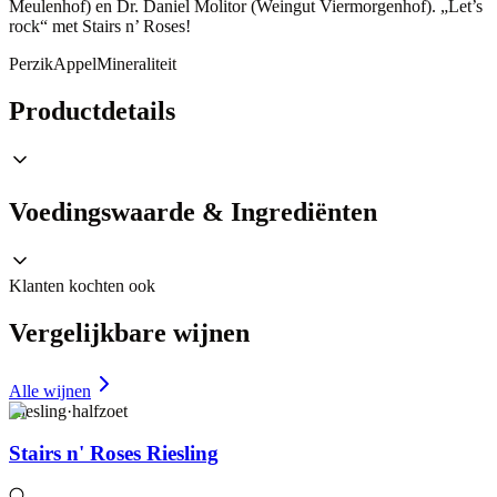
Meulenhof) en Dr. Daniel Molitor (Weingut Viermorgenhof). „Let’s
rock“ met Stairs n’ Roses!
Perzik
Appel
Mineraliteit
Productdetails
Voedingswaarde & Ingrediënten
Klanten kochten ook
Vergelijkbare wijnen
Alle wijnen
Riesling
·
halfzoet
Stairs n' Roses Riesling