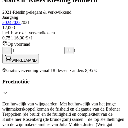
2021
·
Riesling
·
elegant & verkwikkend
Jaargang
2024
2022
2021
12,00 €
incl. btw excl. verzendkosten
0,75 l
·
16,00 € / l
Op voorraad
1
WINKELMAND
Gratis verzending vanaf 18 flessen · anders 8,95 €
Proefnotitie
Een huwelijk van wijngaarden: Met het huwelijk van het jonge
wijnmakerskoppel komen de frisheid en elegantie van de Erdener
Treppchen (de bruid) en de fruitigheid en complexiteit van de
Kinheimer Rosenberg (de bruidegom) samen – de top-steilhellingen
van de wijnmakersfamilies van Julia Molitor-Justen (Weingut