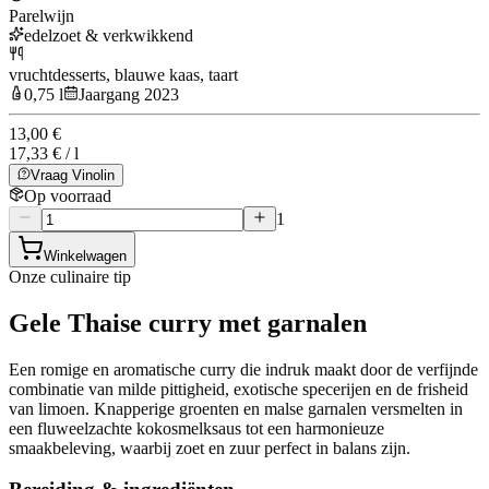
Parelwijn
edelzoet & verkwikkend
vruchtdesserts, blauwe kaas, taart
0,75 l
Jaargang 2023
13,00 €
17,33 € / l
Vraag Vinolin
Op voorraad
1
Winkelwagen
Onze culinaire tip
Gele Thaise curry met garnalen
Een romige en aromatische curry die indruk maakt door de verfijnde
combinatie van milde pittigheid, exotische specerijen en de frisheid
van limoen. Knapperige groenten en malse garnalen versmelten in
een fluweelzachte kokosmelksaus tot een harmonieuze
smaakbeleving, waarbij zoet en zuur perfect in balans zijn.