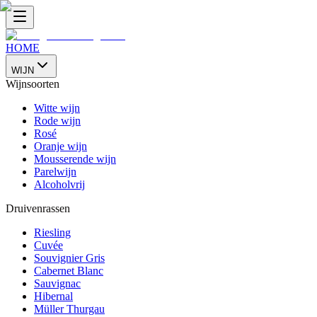
HOME
WIJN
Wijnsoorten
Witte wijn
Rode wijn
Rosé
Oranje wijn
Mousserende wijn
Parelwijn
Alcoholvrij
Druivenrassen
Riesling
Cuvée
Souvignier Gris
Cabernet Blanc
Sauvignac
Hibernal
Müller Thurgau