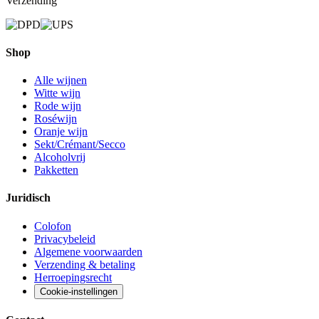
Verzending
Shop
Alle wijnen
Witte wijn
Rode wijn
Roséwijn
Oranje wijn
Sekt/Crémant/Secco
Alcoholvrij
Pakketten
Juridisch
Colofon
Privacybeleid
Algemene voorwaarden
Verzending & betaling
Herroepingsrecht
Cookie-instellingen