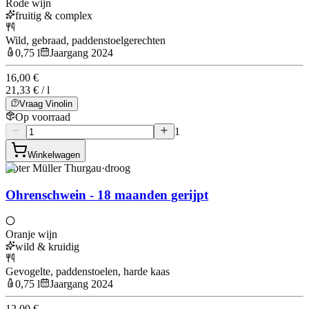
Rode wijn
fruitig & complex
Wild, gebraad, paddenstoelgerechten
0,75 l
Jaargang 2024
16,00 €
21,33 € / l
Vraag Vinolin
Op voorraad
1
Winkelwagen
Roter Müller Thurgau
·
droog
Ohrenschwein - 18 maanden gerijpt
Oranje wijn
wild & kruidig
Gevogelte, paddenstoelen, harde kaas
0,75 l
Jaargang 2024
12,00 €