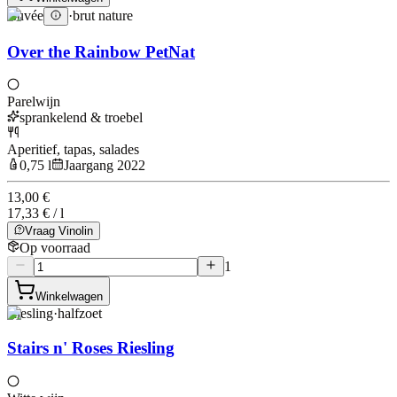
Cuvée
·
brut nature
Over the Rainbow PetNat
Parelwijn
sprankelend & troebel
Aperitief, tapas, salades
0,75 l
Jaargang 2022
13,00 €
17,33 € / l
Vraag Vinolin
Op voorraad
1
Winkelwagen
Riesling
·
halfzoet
Stairs n' Roses Riesling