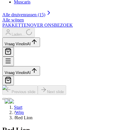
Muscaris
Alle druivenrassen (15)
Alle wijnen
PAKKETTEN
OVER ONS
BEZOEK
Laden…
Vraag Vinolin
AI
Vraag Vinolin
AI
Previous slide
Next slide
Start
/
Wijn
/
Red Lion
Red Lion