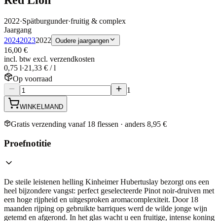
2022
·
Spätburgunder
·
fruitig & complex
Jaargang
2024
2023
2022
Oudere jaargangen
16,00 €
incl. btw excl. verzendkosten
0,75 l
·
21,33 € / l
Op voorraad
1
WINKELMAND
Gratis verzending vanaf 18 flessen · anders 8,95 €
Proefnotitie
De steile leistenen helling Kinheimer Hubertuslay bezorgt ons een
heel bijzondere vangst: perfect geselecteerde Pinot noir-druiven met
een hoge rijpheid en uitgesproken aromacomplexiteit. Door 18
maanden rijping op gebruikte barriques werd de wilde jonge wijn
getemd en afgerond. In het glas wacht u een fruitige, intense koning