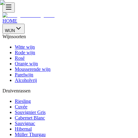
HOME
WIJN
Wijnsoorten
Witte wijn
Rode wijn
Rosé
Oranje wijn
Mousserende wijn
Parelwijn
Alcoholvrij
Druivenrassen
Riesling
Cuvée
Souvignier Gris
Cabernet Blanc
Sauvignac
Hibernal
Müller Thurgau