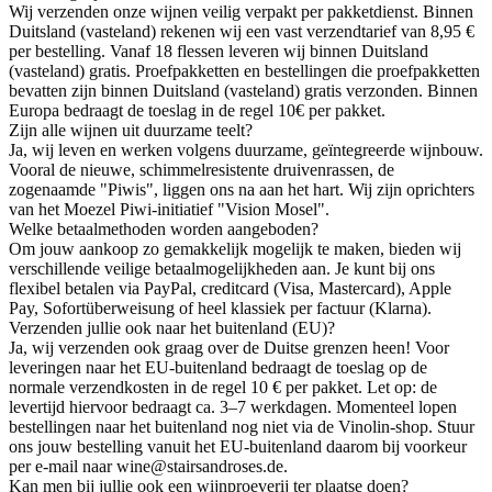
Wij verzenden onze wijnen veilig verpakt per pakketdienst. Binnen
Duitsland (vasteland) rekenen wij een vast verzendtarief van 8,95 €
per bestelling. Vanaf 18 flessen leveren wij binnen Duitsland
(vasteland) gratis. Proefpakketten en bestellingen die proefpakketten
bevatten zijn binnen Duitsland (vasteland) gratis verzonden. Binnen
Europa bedraagt de toeslag in de regel 10€ per pakket.
Zijn alle wijnen uit duurzame teelt?
Ja, wij leven en werken volgens duurzame, geïntegreerde wijnbouw.
Vooral de nieuwe, schimmelresistente druivenrassen, de
zogenaamde "Piwis", liggen ons na aan het hart. Wij zijn oprichters
van het Moezel Piwi-initiatief "Vision Mosel".
Welke betaalmethoden worden aangeboden?
Om jouw aankoop zo gemakkelijk mogelijk te maken, bieden wij
verschillende veilige betaalmogelijkheden aan. Je kunt bij ons
flexibel betalen via PayPal, creditcard (Visa, Mastercard), Apple
Pay, Sofortüberweisung of heel klassiek per factuur (Klarna).
Verzenden jullie ook naar het buitenland (EU)?
Ja, wij verzenden ook graag over de Duitse grenzen heen! Voor
leveringen naar het EU-buitenland bedraagt de toeslag op de
normale verzendkosten in de regel 10 € per pakket. Let op: de
levertijd hiervoor bedraagt ca. 3–7 werkdagen. Momenteel lopen
bestellingen naar het buitenland nog niet via de Vinolin-shop. Stuur
ons jouw bestelling vanuit het EU-buitenland daarom bij voorkeur
per e-mail naar wine@stairsandroses.de.
Kan men bij jullie ook een wijnproeverij ter plaatse doen?