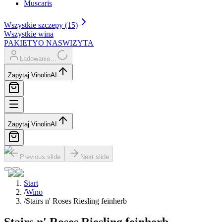
Muscaris
Wszystkie szczepy (15)
Wszystkie wina
PAKIETY
O NAS
WIZYTA
Ładowanie…
Zapytaj Vinolin
AI
Zapytaj Vinolin
AI
Previous slide
Next slide
Start
/
Wino
/
Stairs n' Roses Riesling feinherb
Stairs n' Roses Riesling feinherb