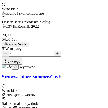
Wino białe
słodkie i skoncentrowane
Desery, sery z niebieską pleśnią
0,37 l
Rocznik 2022
20,00 €
54,05 € / l
Zapytaj Vinolin
W magazynie
1
Koszyk
Cuvée
·
wytrawne
Struwwelpitter Sommer-Cuvée
Wino białe
musujące i owocowe
Sałatki, makarony, drób
0,75 l
Rocznik 2025