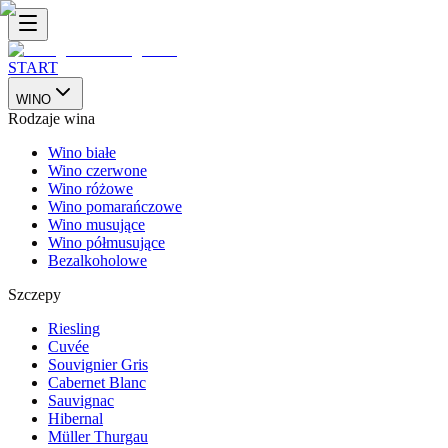
START
WINO
Rodzaje wina
Wino białe
Wino czerwone
Wino różowe
Wino pomarańczowe
Wino musujące
Wino półmusujące
Bezalkoholowe
Szczepy
Riesling
Cuvée
Souvignier Gris
Cabernet Blanc
Sauvignac
Hibernal
Müller Thurgau