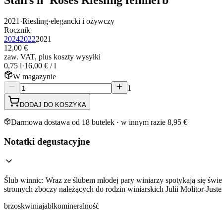
2021
·
Riesling
·
elegancki i ożywczy
Rocznik
2024
2022
2021
12,00 €
zaw. VAT, plus koszty wysyłki
0,75 l
·
16,00 € / l
W magazynie
1
DODAJ DO KOSZYKA
Darmowa dostawa od 18 butelek · w innym razie 8,95 €
Notatki degustacyjne
Ślub winnic: Wraz ze ślubem młodej pary winiarzy spotykają się św
stromych zboczy należących do rodzin winiarskich Julii Molitor-Juste
brzoskwinia
jabłko
mineralność