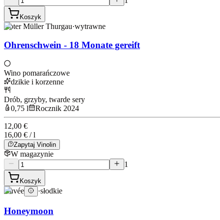
1
Koszyk
Roter Müller Thurgau
·
wytrawne
Ohrenschwein - 18 Monate gereift
Wino pomarańczowe
dzikie i korzenne
Drób, grzyby, twarde sery
0,75 l
Rocznik 2024
12,00 €
16,00 € / l
Zapytaj Vinolin
W magazynie
1
Koszyk
Cuvée
·
słodkie
Honeymoon