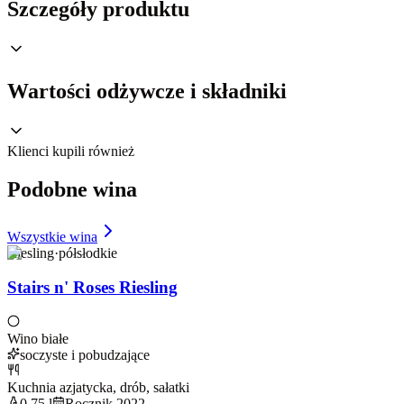
Szczegóły produktu
Wartości odżywcze i składniki
Klienci kupili również
Podobne wina
Wszystkie wina
Riesling
·
półsłodkie
Stairs n' Roses Riesling
Wino białe
soczyste i pobudzające
Kuchnia azjatycka, drób, sałatki
0,75 l
Rocznik 2022