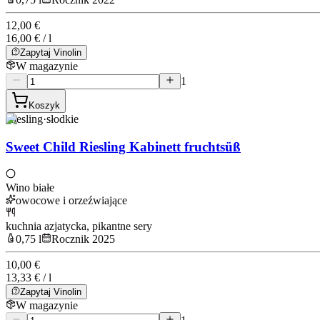
12,00 €
16,00 € / l
Zapytaj Vinolin
W magazynie
1
Koszyk
Riesling
·
słodkie
Sweet Child Riesling Kabinett fruchtsüß
Wino białe
owocowe i orzeźwiające
kuchnia azjatycka, pikantne sery
0,75 l
Rocznik 2025
10,00 €
13,33 € / l
Zapytaj Vinolin
W magazynie