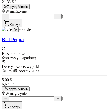
21,33 € / l
Zapytaj Vinolin
W magazynie
1
Koszyk
Cuvée
·
słodkie
Red Peppa
Bezalkoholowe
soczysty i jagodowy
Desery, owoce, wypieki
0,75 l
Rocznik 2023
5,00 €
6,67 € / l
Zapytaj Vinolin
W magazynie
1
Koszyk