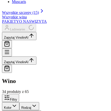
Muscaris
Wszystkie szczepy (15)
Wszystkie wina
PAKIETY
O NAS
WIZYTA
Ładowanie…
Zapytaj Vinolin
AI
Zapytaj Vinolin
AI
Wino
34 produkty
z 65
Filtry
Kolor
Rodzaj