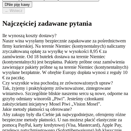
D
Nie piję kawy
←
Wstecz
Najczęściej zadawane pytania
Ile wynoszą koszty dostawy?
Nasze wina wysyłamy bezpiecznie zapakowane za pośrednictwem
firmy kurierskiej. Na terenie Niemiec (kontynentalnych) naliczamy
zryczałtowaną opłatę za wysyłkę w wysokości 8,95 € za
zamówienie. Od 18 butelek dostawa na terenie Niemiec
(kontynentalnych) jest bezpłatna. Pakiety próbne oraz zamówienia
zawierające pakiety próbne są na terenie Niemiec (kontynentalnych)
wysyłane bezpłatnie. W obrębie Europy dopłata wynosi z reguły 10
€ za paczkę.
Czy wszystkie wina pochodzą ze zrównoważonych upraw?
Tak, żyjemy i praktykujemy zrównoważone, zintegrowane
winiarstwo. Szczególnie bliskie naszemu sercu są nowe, odporne na
grzyby odmiany winorośli „Piwi”. Jesteśmy członkami
założycielami inicjatywy Mosel Piwi „Vision Mosel”.
Jakie metody płatności są oferowane?
Aby zakupy były dla Ciebie jak najwygodniejsze, oferujemy różne
bezpieczne metody płatności. U nas możesz płacić elastycznie za
pomocą PayPal, karty kredytowej (Visa, Mastercard), Apple Pay,
przelewu natychmiastowego (Sofortüberweisung) lub klasycznie,