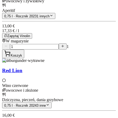
owocowy i żywiołowy
Aperitif
0,75 l · Rocznik 2023
1 innych
13,00 €
17,33 € / l
Zapytaj Vinolin
W magazynie
1
Koszyk
Spätburgunder
·
wytrawne
Red Lion
Wino czerwone
owocowe i złożone
Dziczyzna, pieczeń, dania grzybowe
0,75 l · Rocznik 2024
3 inne
16,00 €