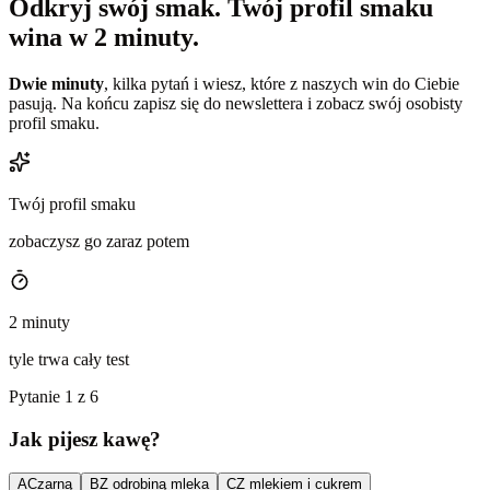
Odkryj swój smak.
Twój profil smaku
wina w 2 minuty.
Dwie minuty
, kilka pytań i wiesz, które z naszych win do Ciebie
pasują. Na końcu zapisz się do newslettera i zobacz swój osobisty
profil smaku.
Twój profil smaku
zobaczysz go zaraz potem
2 minuty
tyle trwa cały test
Pytanie 1 z 6
Jak pijesz kawę?
A
Czarną
B
Z odrobiną mleka
C
Z mlekiem i cukrem