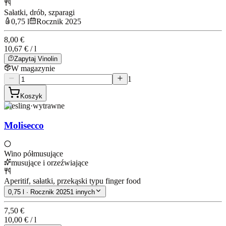
Sałatki, drób, szparagi
0,75 l
Rocznik 2025
8,00 €
10,67 € / l
Zapytaj Vinolin
W magazynie
1
Koszyk
Riesling
·
wytrawne
Molisecco
Wino półmusujące
musujące i orzeźwiające
Aperitif, sałatki, przekąski typu finger food
0,75 l · Rocznik 2025
1 innych
7,50 €
10,00 € / l