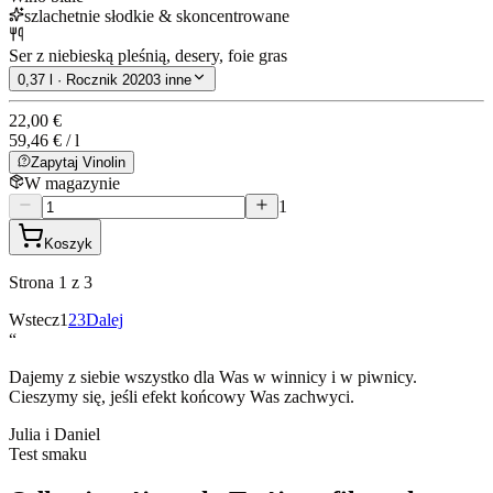
szlachetnie słodkie & skoncentrowane
Ser z niebieską pleśnią, desery, foie gras
0,37 l · Rocznik 2020
3 inne
22,00 €
59,46 € / l
Zapytaj Vinolin
W magazynie
1
Koszyk
Strona 1 z 3
Wstecz
1
2
3
Dalej
“
Dajemy z siebie wszystko dla Was w winnicy i w piwnicy.
Cieszymy się, jeśli efekt końcowy Was zachwyci.
Julia i Daniel
Test smaku