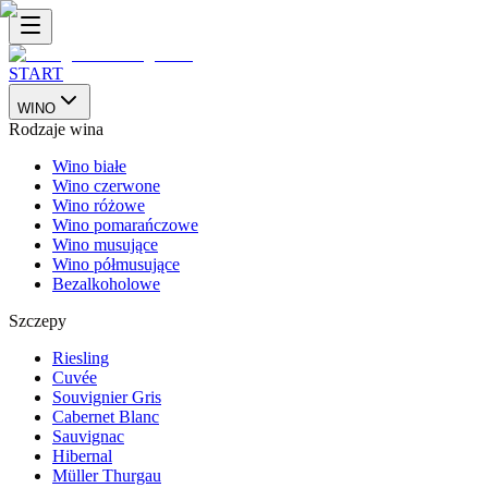
START
WINO
Rodzaje wina
Wino białe
Wino czerwone
Wino różowe
Wino pomarańczowe
Wino musujące
Wino półmusujące
Bezalkoholowe
Szczepy
Riesling
Cuvée
Souvignier Gris
Cabernet Blanc
Sauvignac
Hibernal
Müller Thurgau