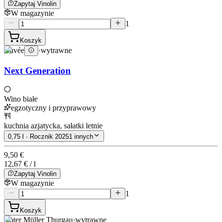
Zapytaj Vinolin
W magazynie
1
Koszyk
Cuvée
·
wytrawne
Next Generation
Wino białe
egzotyczny i przyprawowy
kuchnia azjatycka, sałatki letnie
0,75 l · Rocznik 2025
1 innych
9,50 €
12,67 € / l
Zapytaj Vinolin
W magazynie
1
Koszyk
Roter Müller Thurgau
·
wytrawne