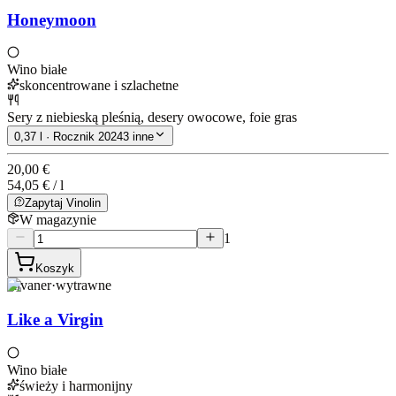
Honeymoon
Wino białe
skoncentrowane i szlachetne
Sery z niebieską pleśnią, desery owocowe, foie gras
0,37 l · Rocznik 2024
3 inne
20,00 €
54,05 € / l
Zapytaj Vinolin
W magazynie
1
Koszyk
Rivaner
·
wytrawne
Like a Virgin
Wino białe
świeży i harmonijny