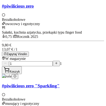
#piwilicious zero
Bezalkoholowe
owocowy i egzotyczny
Sałatki, kuchnia azjatycka, przekąski typu finger food
0,75 l
Rocznik 2025
9,80 €
13,07 € / l
Zapytaj Vinolin
W magazynie
1
Koszyk
Cuvée
#piwilicious zero "Sparkling"
Bezalkoholowe
musujący i egzotyczny