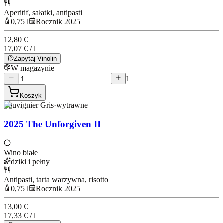
Aperitif, sałatki, antipasti
0,75 l
Rocznik 2025
12,80 €
17,07 € / l
Zapytaj Vinolin
W magazynie
1
Koszyk
Souvignier Gris
·
wytrawne
2025 The Unforgiven II
Wino białe
dziki i pełny
Antipasti, tarta warzywna, risotto
0,75 l
Rocznik 2025
13,00 €
17,33 € / l