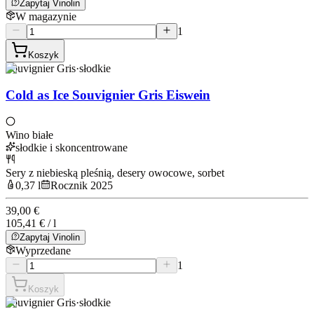
Zapytaj Vinolin
W magazynie
1
Koszyk
Souvignier Gris
·
słodkie
Cold as Ice Souvignier Gris Eiswein
Wino białe
słodkie i skoncentrowane
Sery z niebieską pleśnią, desery owocowe, sorbet
0,37 l
Rocznik 2025
39,00 €
105,41 € / l
Zapytaj Vinolin
Wyprzedane
1
Koszyk
Souvignier Gris
·
słodkie