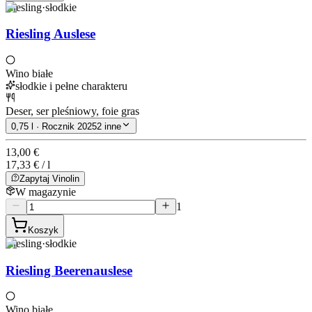
Riesling
·
słodkie
Riesling Auslese
Wino białe
słodkie i pełne charakteru
Deser, ser pleśniowy, foie gras
0,75 l · Rocznik 2025
2 inne
13,00 €
17,33 € / l
Zapytaj Vinolin
W magazynie
1
Koszyk
Riesling
·
słodkie
Riesling Beerenauslese
Wino białe