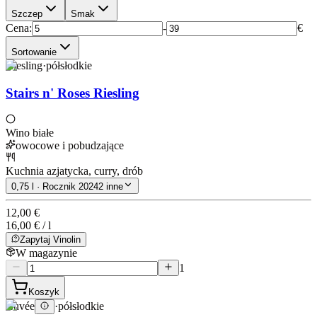
Szczep
Smak
Cena
:
-
€
Sortowanie
Riesling
·
półsłodkie
Stairs n' Roses Riesling
Wino białe
owocowe i pobudzające
Kuchnia azjatycka, curry, drób
0,75 l · Rocznik 2024
2 inne
12,00 €
16,00 € / l
Zapytaj Vinolin
W magazynie
1
Koszyk
Cuvée
·
półsłodkie