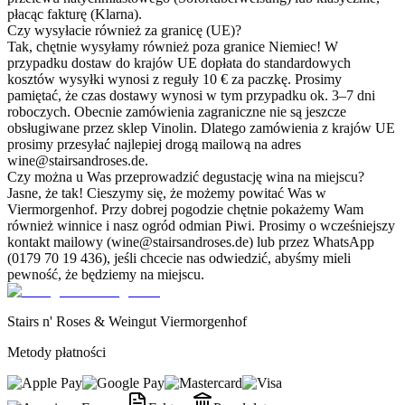
płacąc fakturę (Klarna).
Czy wysyłacie również za granicę (UE)?
Tak, chętnie wysyłamy również poza granice Niemiec! W
przypadku dostaw do krajów UE dopłata do standardowych
kosztów wysyłki wynosi z reguły 10 € za paczkę. Prosimy
pamiętać, że czas dostawy wynosi w tym przypadku ok. 3–7 dni
roboczych. Obecnie zamówienia zagraniczne nie są jeszcze
obsługiwane przez sklep Vinolin. Dlatego zamówienia z krajów UE
prosimy przesyłać najlepiej drogą mailową na adres
wine@stairsandroses.de.
Czy można u Was przeprowadzić degustację wina na miejscu?
Jasne, że tak! Cieszymy się, że możemy powitać Was w
Viermorgenhof. Przy dobrej pogodzie chętnie pokażemy Wam
również winnice i nasz ogród odmian Piwi. Prosimy o wcześniejszy
kontakt mailowy (wine@stairsandroses.de) lub przez WhatsApp
(0179 70 19 436), jeśli chcecie nas odwiedzić, abyśmy mieli
pewność, że będziemy na miejscu.
Stairs n' Roses & Weingut Viermorgenhof
Metody płatności