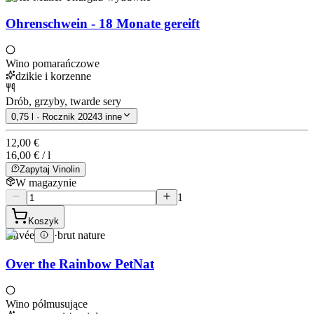
Ohrenschwein - 18 Monate gereift
Wino pomarańczowe
dzikie i korzenne
Drób, grzyby, twarde sery
0,75 l · Rocznik 2024
3 inne
12,00 €
16,00 € / l
Zapytaj Vinolin
W magazynie
1
Koszyk
Cuvée
·
brut nature
Over the Rainbow PetNat
Wino półmusujące