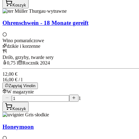
Koszyk
Roter Müller Thurgau
·
wytrawne
Ohrenschwein - 18 Monate gereift
Wino pomarańczowe
dzikie i korzenne
Drób, grzyby, twarde sery
0,75 l
Rocznik 2024
12,00 €
16,00 € / l
Zapytaj Vinolin
W magazynie
1
Koszyk
Souvignier Gris
·
słodkie
Honeymoon