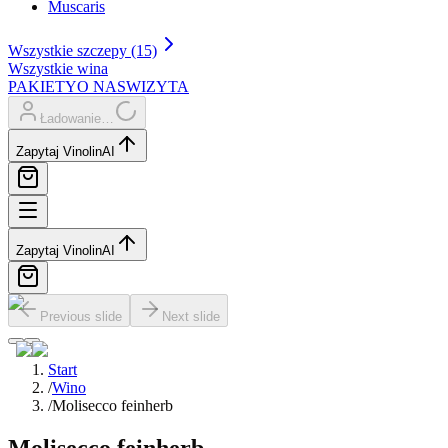
Muscaris
Wszystkie szczepy (15)
Wszystkie wina
PAKIETY
O NAS
WIZYTA
Ładowanie…
Zapytaj Vinolin
AI
Zapytaj Vinolin
AI
Previous slide
Next slide
Start
/
Wino
/
Molisecco feinherb
Molisecco feinherb