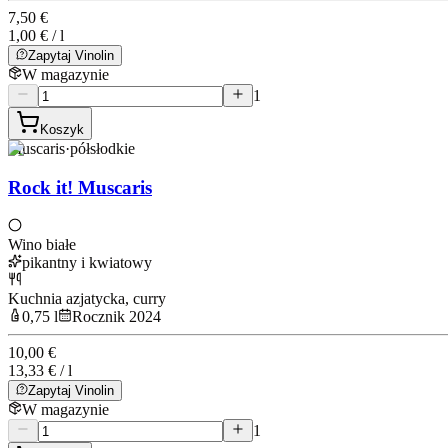
7,50 €
1,00 € / l
Zapytaj Vinolin
W magazynie
1
Koszyk
Muscaris
·
półsłodkie
Rock it! Muscaris
Wino białe
pikantny i kwiatowy
Kuchnia azjatycka, curry
0,75 l
Rocznik 2024
10,00 €
13,33 € / l
Zapytaj Vinolin
W magazynie
1