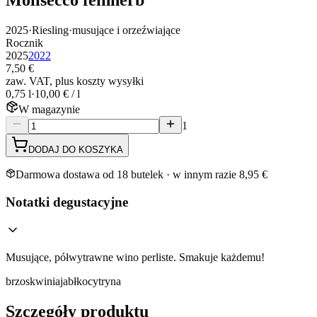
2025
·
Riesling
·
musujące i orzeźwiające
Rocznik
2025
2022
7,50 €
zaw. VAT, plus koszty wysyłki
0,75 l
·
10,00 € / l
W magazynie
1
DODAJ DO KOSZYKA
Darmowa dostawa od 18 butelek · w innym razie 8,95 €
Notatki degustacyjne
Musujące, półwytrawne wino perliste. Smakuje każdemu!
brzoskwinia
jabłko
cytryna
Szczegóły produktu