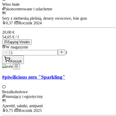
Wino białe
skoncentrowane i szlachetne
Sery z niebieską pleśnią, desery owocowe, foie gras
0,37 l
Rocznik 2024
20,00 €
54,05 € / l
Zapytaj Vinolin
W magazynie
1
Koszyk
Cuvée
#piwilicious zero "Sparkling"
Bezalkoholowe
musujący i egzotyczny
Aperitif, sałatki, antipasti
0,75 l
Rocznik 2025