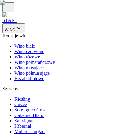
START
WINO
Rodzaje wina
Wino białe
Wino czerwone
Wino różowe
Wino pomarańczowe
Wino musujące
Wino półmusujące
Bezalkoholowe
Szczepy
Riesling
Cuvée
Souvignier Gris
Cabernet Blanc
Sauvignac
Hibernal
Müller Thurgau