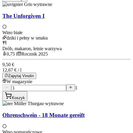
Souvignier Gris
·
wytrawne
The Unforgiven I
Wino białe
dziki i pełny w smaku
Drób, makaron, letnie warzywa
0,75 l
Rocznik 2025
9,50 €
12,67 € / l
Zapytaj Vinolin
W magazynie
1
Koszyk
Roter Müller Thurgau
·
wytrawne
Ohrenschwein - 18 Monate gereift
Wino pomarańczowe