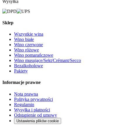
Wysyłka
Sklep
Wszystkie wina
Wino białe
Wino czerwone
Wino różowe
Wino pomarańczowe
Wino musujące/Sekt/Crémant/Secco
Bezalkoholowe
Pakiety
Informacje prawne
Nota prawna
Polityka prywatności
Regulamin
Wysyłka i płatności
Odstąpienie od umowy
Ustawienia plików cookie