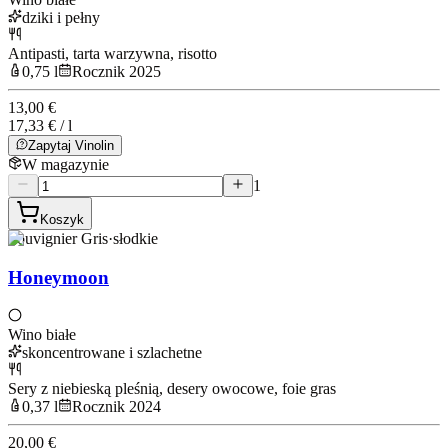
dziki i pełny
Antipasti, tarta warzywna, risotto
0,75 l
Rocznik 2025
13,00 €
17,33 € / l
Zapytaj Vinolin
W magazynie
1
Koszyk
Souvignier Gris
·
słodkie
Honeymoon
Wino białe
skoncentrowane i szlachetne
Sery z niebieską pleśnią, desery owocowe, foie gras
0,37 l
Rocznik 2024
20,00 €