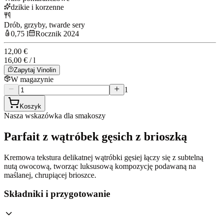
dzikie i korzenne
Drób, grzyby, twarde sery
0,75 l
Rocznik 2024
12,00 €
16,00 € / l
Zapytaj Vinolin
W magazynie
1
Koszyk
Nasza wskazówka dla smakoszy
Parfait z wątróbek gęsich z brioszką
Kremowa tekstura delikatnej wątróbki gęsiej łączy się z subtelną
nutą owocową, tworząc luksusową kompozycję podawaną na
maślanej, chrupiącej brioszce.
Składniki i przygotowanie