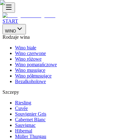
START
WINO
Rodzaje wina
Wino białe
Wino czerwone
Wino różowe
Wino pomarańczowe
Wino musujące
Wino półmusujące
Bezalkoholowe
Szczepy
Riesling
Cuvée
Souvignier Gris
Cabernet Blanc
Sauvignac
Hibernal
Müller Thurgau