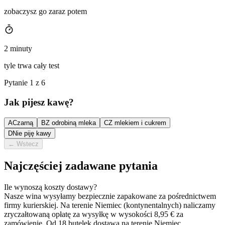
zobaczysz go zaraz potem
2 minuty
tyle trwa cały test
Pytanie 1 z 6
Jak pijesz kawę?
A
Czarną
B
Z odrobiną mleka
C
Z mlekiem i cukrem
D
Nie piję kawy
←
Wstecz
Najczęściej zadawane pytania
Ile wynoszą koszty dostawy?
Nasze wina wysyłamy bezpiecznie zapakowane za pośrednictwem
firmy kurierskiej. Na terenie Niemiec (kontynentalnych) naliczamy
zryczałtowaną opłatę za wysyłkę w wysokości 8,95 € za
zamówienie. Od 18 butelek dostawa na terenie Niemiec