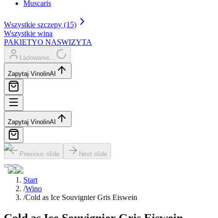
Muscaris
Wszystkie szczepy (15)
Wszystkie wina
PAKIETY
O NAS
WIZYTA
Ładowanie…
Zapytaj Vinolin
AI
Zapytaj Vinolin
AI
Previous slide
Next slide
Start
/
Wino
/
Cold as Ice Souvignier Gris Eiswein
Cold as Ice Souvignier Gris Eiswein