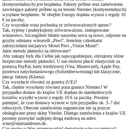
(kontynentalnych) jest bezpłatna. Pakiety próbne oraz zamówienia
zawierające pakiety próbne są na terenie Niemiec (kontynentalnych)
wysyłane bezpłatnie. W obrębie Europy dopłata wynosi z reguły 10
€ za paczkę.
Czy wszystkie wina pochodzą ze zrównoważonych upraw?
Tak, żyjemy i praktykujemy zrównoważone, zintegrowane
winiarstwo. Szczególnie bliskie naszemu sercu są nowe, odporne na
grzyby odmiany winorośli „Piwi”. Jesteśmy członkami
założycielami inicjatywy Mosel Piwi „Vision Mosel”.
Jakie metody płatności są oferowane?
Aby zakupy były dla Ciebie jak najwygodniejsze, oferujemy różne
bezpieczne metody płatności. U nas możesz płacić elastycznie za
pomocą PayPal, karty kredytowej (Visa, Mastercard), Apple Pay,
przelewu natychmiastowego (Sofortüberweisung) lub klasycznie,
płacąc fakturę (Klarna).
Czy wysyłacie również za granicę (UE)?
Tak, chętnie wysyłamy również poza granice Niemiec! W
przypadku dostaw do krajów UE dopłata do standardowych
kosztów wysyłki wynosi z reguły 10 € za paczkę. Prosimy
pamiętać, że czas dostawy wynosi w tym przypadku ok. 3–7 dni
roboczych. Obecnie zamówienia zagraniczne nie są jeszcze
obsługiwane przez sklep Vinolin. Dlatego zamówienia z krajów UE
prosimy przesyłać najlepiej drogą mailową na adres
wine@stairsandroses.de.
Czy można u Was przeprowadzić degustację wina na miejscu?