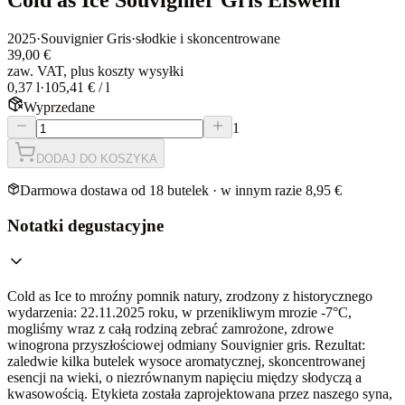
2025
·
Souvignier Gris
·
słodkie i skoncentrowane
39,00 €
zaw. VAT, plus koszty wysyłki
0,37 l
·
105,41 € / l
Wyprzedane
1
DODAJ DO KOSZYKA
Darmowa dostawa od 18 butelek · w innym razie 8,95 €
Notatki degustacyjne
Cold as Ice to mroźny pomnik natury, zrodzony z historycznego
wydarzenia: 22.11.2025 roku, w przenikliwym mrozie -7°C,
mogliśmy wraz z całą rodziną zebrać zamrożone, zdrowe
winogrona przyszłościowej odmiany Souvignier gris. Rezultat:
zaledwie kilka butelek wysoce aromatycznej, skoncentrowanej
esencji na wieki, o niezrównanym napięciu między słodyczą a
kwasowością. Etykieta została zaprojektowana przez naszego syna,