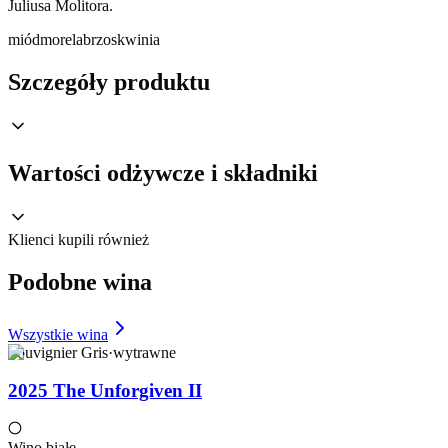
Juliusa Molitora.
miód
morela
brzoskwinia
Szczegóły produktu
Wartości odżywcze i składniki
Klienci kupili również
Podobne wina
Wszystkie wina
Souvignier Gris
·
wytrawne
2025 The Unforgiven II
Wino białe