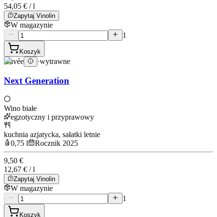
54,05 € / l
Zapytaj Vinolin
W magazynie
1
Koszyk
Cuvée
·
wytrawne
Next Generation
Wino białe
egzotyczny i przyprawowy
kuchnia azjatycka, sałatki letnie
0,75 l
Rocznik 2025
9,50 €
12,67 € / l
Zapytaj Vinolin
W magazynie
1
Koszyk