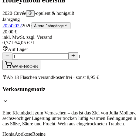
2020
·
Cuvée
·
opulent & honigsüß
Jahrgang
2024
2022
2020
Ältere Jahrgänge
20,00 €
inkl. MwSt. zzgl. Versand
0,37 l
·
54,05 € / l
Auf Lager
1
WARENKORB
Ab 18 Flaschen versandkostenfrei · sonst 8,95 €
Verkostungsnotiz
Eine Kleinigkeit zum Vernaschen – das ist das Ziel von Julia Molitor
sechswöchiger Lagerung unter trocken-luftig-warmen Bedingungen in 
aus Süße, Säure und Frucht. Wein aus eingetrockneten Trauben.
Honig
Aprikose
Rosine