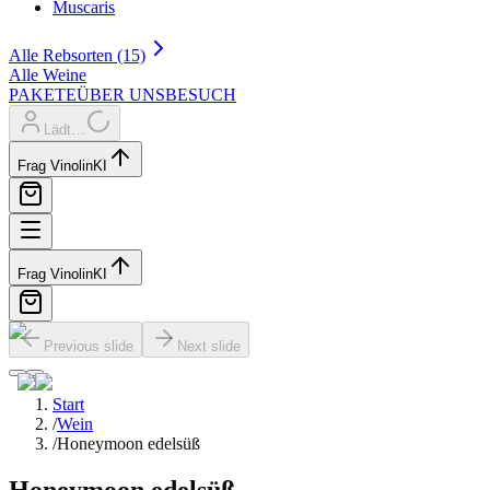
Muscaris
Alle Rebsorten (15)
Alle Weine
PAKETE
ÜBER UNS
BESUCH
Lädt…
Frag Vinolin
KI
Frag Vinolin
KI
Previous slide
Next slide
Start
/
Wein
/
Honeymoon edelsüß
Honeymoon edelsüß