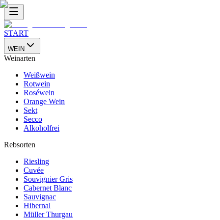
START
WEIN
Weinarten
Weißwein
Rotwein
Roséwein
Orange Wein
Sekt
Secco
Alkoholfrei
Rebsorten
Riesling
Cuvée
Souvignier Gris
Cabernet Blanc
Sauvignac
Hibernal
Müller Thurgau