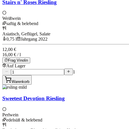
Stairs n' Roses Riesling
Weißwein
saftig & belebend
Asiatisch, Geflügel, Salate
0,75 l
Jahrgang 2022
12,00 €
16,00 € / l
Frag Vinolin
Auf Lager
1
Warenkorb
Riesling
·
mild
Sweetest Devotion Riesling
Perlwein
edelsüß & belebend