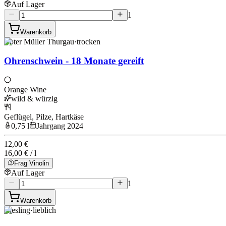
Auf Lager
1
Warenkorb
Roter Müller Thurgau
·
trocken
Ohrenschwein - 18 Monate gereift
Orange Wine
wild & würzig
Geflügel, Pilze, Hartkäse
0,75 l
Jahrgang 2024
12,00 €
16,00 € / l
Frag Vinolin
Auf Lager
1
Warenkorb
Riesling
·
lieblich