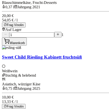
Blauschimmelkäse, Frucht-Desserts
0,37 l
Jahrgang 2021
20,00 €
54,05 € / l
Frag Vinolin
Auf Lager
1
Warenkorb
Riesling
·
süß
Sweet Child Riesling Kabinett fruchtsüß
Weißwein
fruchtig & belebend
Asiatisch, würziger Käse
0,75 l
Jahrgang 2025
10,00 €
13,33 € / l
Frag Vinolin