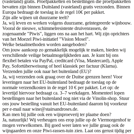
(vasteland) gratis. Proefpakketten en bestellingen die proefpakketten
bevatten zijn binnen Duitsland (vasteland) gratis verzonden. Binnen
Europa bedraagt de toeslag in de regel 10€ per pakket.
Zijn alle wijnen uit duurzame teelt?
Ja, wij leven en werken volgens duurzame, geïntegreerde wijnbouw.
Vooral de nieuwe, schimmelresistente druivenrassen, de
zogenaamde "Piwis", liggen ons na aan het hart. Wij zijn oprichters
van het Moezel Piwi-initiatief "Vision Mosel".
Welke betaalmethoden worden aangeboden?
Om jouw aankoop zo gemakkelijk mogelijk te maken, bieden wij
verschillende veilige betaalmogelijkheden aan. Je kunt bij ons
flexibel betalen via PayPal, creditcard (Visa, Mastercard), Apple
Pay, Sofortüberweisung of heel klassiek per factuur (Klarna).
Verzenden jullie ook naar het buitenland (EU)?
Ja, wij verzenden ook graag over de Duitse grenzen heen! Voor
leveringen naar het EU-buitenland bedraagt de toeslag op de
normale verzendkosten in de regel 10 € per pakket. Let op: de
levertijd hiervoor bedraagt ca. 3–7 werkdagen. Momenteel lopen
bestellingen naar het buitenland nog niet via de Vinolin-shop. Stuur
ons jouw bestelling vanuit het EU-buitenland daarom bij voorkeur
per e-mail naar wine@stairsandroses.de.
Kan men bij jullie ook een wijnproeverij ter plaatse doen?
Ja, natuurlijk! Wij verheugen ons erop jullie op de Viermorgenhof te
mogen verwelkomen. Bij goed weer laten we jullie graag ook de
wijngaarden en onze Piwi-rassen-tuin zien. Laat ons gerust tijdig per