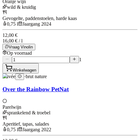
Oranje wijn
wild & kruidig
Gevogelte, paddenstoelen, harde kaas
0,75 l
Jaargang 2024
12,00 €
16,00 € / l
Vraag Vinolin
Op voorraad
1
Winkelwagen
Cuvée
·
brut nature
Over the Rainbow PetNat
Parelwijn
sprankelend & troebel
Aperitief, tapas, salades
0,75 l
Jaargang 2022