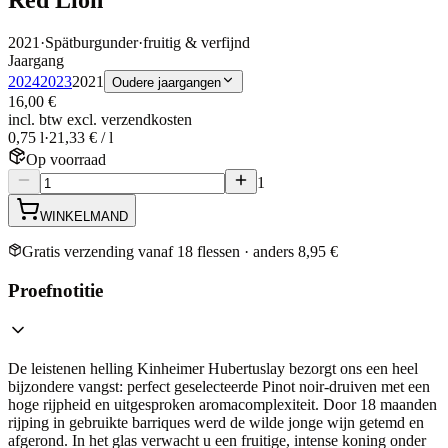
2021
·
Spätburgunder
·
fruitig & verfijnd
Jaargang
2024
2023
2021
Oudere jaargangen
16,00 €
incl. btw excl. verzendkosten
0,75 l
·
21,33 € / l
Op voorraad
1
WINKELMAND
Gratis verzending vanaf 18 flessen · anders 8,95 €
Proefnotitie
De leistenen helling Kinheimer Hubertuslay bezorgt ons een heel
bijzondere vangst: perfect geselecteerde Pinot noir-druiven met een
hoge rijpheid en uitgesproken aromacomplexiteit. Door 18 maanden
rijping in gebruikte barriques werd de wilde jonge wijn getemd en
afgerond. In het glas verwacht u een fruitige, intense koning onder