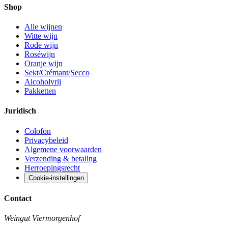
Shop
Alle wijnen
Witte wijn
Rode wijn
Roséwijn
Oranje wijn
Sekt/Crémant/Secco
Alcoholvrij
Pakketten
Juridisch
Colofon
Privacybeleid
Algemene voorwaarden
Verzending & betaling
Herroepingsrecht
Cookie-instellingen
Contact
Weingut Viermorgenhof