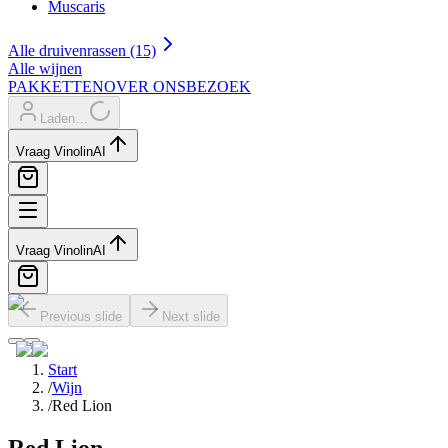
Muscaris
Alle druivenrassen (15)
Alle wijnen
PAKKETTEN
OVER ONS
BEZOEK
Laden…
Vraag Vinolin
AI
Vraag Vinolin
AI
Previous slide
Next slide
Start
/
Wijn
/
Red Lion
Red Lion