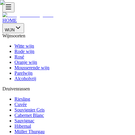
HOME
WIJN
Wijnsoorten
Witte wijn
Rode wijn
Rosé
Oranje wijn
Mousserende wijn
Parelwijn
Alcoholvrij
Druivenrassen
Riesling
Cuvée
Souvignier Gris
Cabernet Blanc
Sauvignac
Hibernal
Müller Thurgau