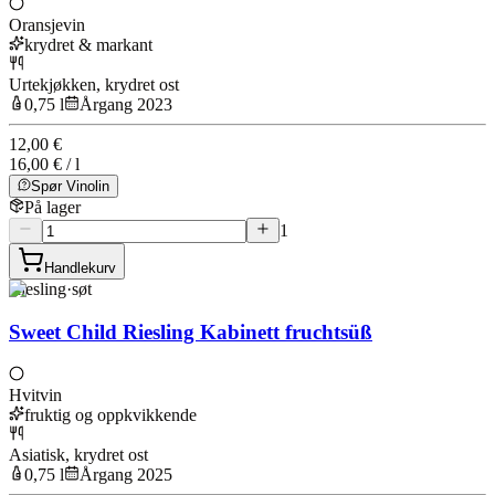
Oransjevin
krydret & markant
Urtekjøkken, krydret ost
0,75 l
Årgang 2023
12,00 €
16,00 € / l
Spør Vinolin
På lager
1
Handlekurv
Riesling
·
søt
Sweet Child Riesling Kabinett fruchtsüß
Hvitvin
fruktig og oppkvikkende
Asiatisk, krydret ost
0,75 l
Årgang 2025