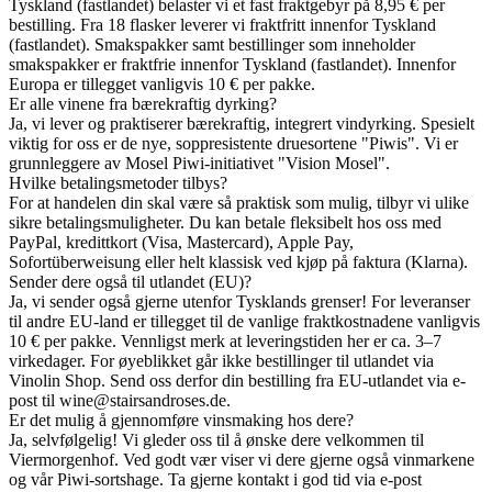
Tyskland (fastlandet) belaster vi et fast fraktgebyr på 8,95 € per
bestilling. Fra 18 flasker leverer vi fraktfritt innenfor Tyskland
(fastlandet). Smakspakker samt bestillinger som inneholder
smakspakker er fraktfrie innenfor Tyskland (fastlandet). Innenfor
Europa er tillegget vanligvis 10 € per pakke.
Er alle vinene fra bærekraftig dyrking?
Ja, vi lever og praktiserer bærekraftig, integrert vindyrking. Spesielt
viktig for oss er de nye, soppresistente druesortene "Piwis". Vi er
grunnleggere av Mosel Piwi-initiativet "Vision Mosel".
Hvilke betalingsmetoder tilbys?
For at handelen din skal være så praktisk som mulig, tilbyr vi ulike
sikre betalingsmuligheter. Du kan betale fleksibelt hos oss med
PayPal, kredittkort (Visa, Mastercard), Apple Pay,
Sofortüberweisung eller helt klassisk ved kjøp på faktura (Klarna).
Sender dere også til utlandet (EU)?
Ja, vi sender også gjerne utenfor Tysklands grenser! For leveranser
til andre EU-land er tillegget til de vanlige fraktkostnadene vanligvis
10 € per pakke. Vennligst merk at leveringstiden her er ca. 3–7
virkedager. For øyeblikket går ikke bestillinger til utlandet via
Vinolin Shop. Send oss derfor din bestilling fra EU-utlandet via e-
post til wine@stairsandroses.de.
Er det mulig å gjennomføre vinsmaking hos dere?
Ja, selvfølgelig! Vi gleder oss til å ønske dere velkommen til
Viermorgenhof. Ved godt vær viser vi dere gjerne også vinmarkene
og vår Piwi-sortshage. Ta gjerne kontakt i god tid via e-post