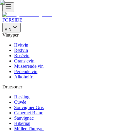
FORSIDE
VIN
Vintyper
Hvitvin
Rødvin
Rosévin
Oransjevin
Musserende vin
Perlende vin
Alkoholfri
Druesorter
Riesling
Cuvée
Souvignier Gris
Cabernet Blanc
Sauvignac
Hibernal
Müller Thurgau