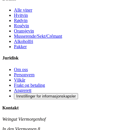
Alle viner
Hvitvin
Rødvin
Rosévin
Oransjevin
Musserende/Sekt/Crémant
Alkoholfri
Pakker
Juridisk
Om oss
Personvern
Vilkår
Frakt og betaling
Angrerett
Innstillinger for informasjonskapsler
Kontakt
Weingut Viermorgenhof
In den Viermorgen 8