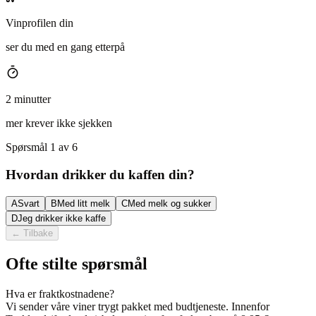
Vinprofilen din
ser du med en gang etterpå
2 minutter
mer krever ikke sjekken
Spørsmål 1 av 6
Hvordan drikker du kaffen din?
A
Svart
B
Med litt melk
C
Med melk og sukker
D
Jeg drikker ikke kaffe
←
Tilbake
Ofte stilte spørsmål
Hva er fraktkostnadene?
Vi sender våre viner trygt pakket med budtjeneste. Innenfor