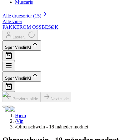
Muscaris
Alle druesorter (15)
Alle viner
PAKKER
OM OSS
BESØK
Laster…
Spør Vinolin
KI
Spør Vinolin
KI
Previous slide
Next slide
Hjem
/
Vin
/
Ohrenschwein - 18 måneder modnet
Ohrenschwein - 18 måneder modnet