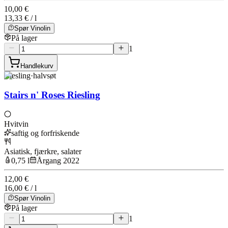
10,00 €
13,33 € / l
Spør Vinolin
På lager
1
Handlekurv
Riesling
·
halvsøt
Stairs n' Roses Riesling
Hvitvin
saftig og forfriskende
Asiatisk, fjærkre, salater
0,75 l
Årgang 2022
12,00 €
16,00 € / l
Spør Vinolin
På lager
1