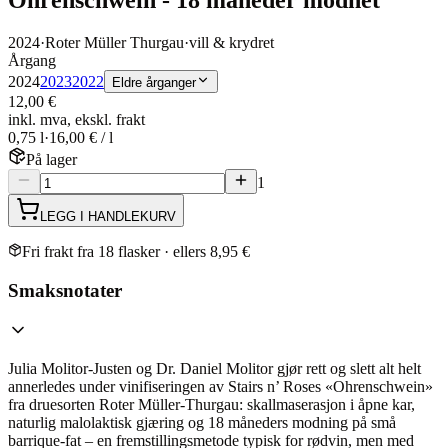
2024
·
Roter Müller Thurgau
·
vill & krydret
Årgang
2024
2023
2022
Eldre årganger
12,00 €
inkl. mva, ekskl. frakt
0,75 l
·
16,00 € / l
På lager
1
LEGG I HANDLEKURV
Fri frakt fra 18 flasker · ellers 8,95 €
Smaksnotater
Julia Molitor-Justen og Dr. Daniel Molitor gjør rett og slett alt helt
annerledes under vinifiseringen av Stairs n’ Roses «Ohrenschwein»
fra druesorten Roter Müller-Thurgau: skallmaserasjon i åpne kar,
naturlig malolaktisk gjæring og 18 måneders modning på små
barrique-fat – en fremstillingsmetode typisk for rødvin, men med