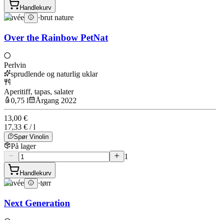
Handlekurv
Cuvée
·
brut nature
Over the Rainbow PetNat
Perlvin
sprudlende og naturlig uklar
Aperitiff, tapas, salater
0,75 l
Årgang 2022
13,00 €
17,33 € / l
Spør Vinolin
På lager
1
Handlekurv
Cuvée
·
tørr
Next Generation