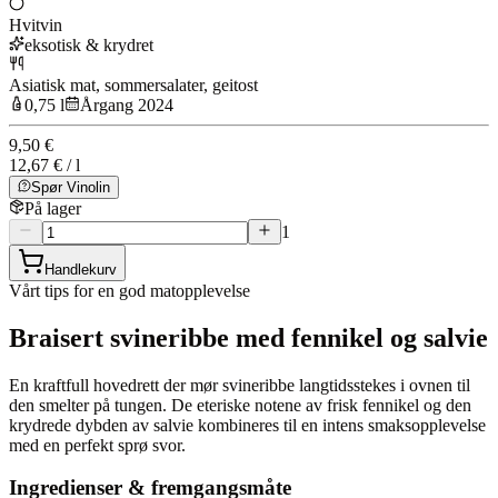
Hvitvin
eksotisk & krydret
Asiatisk mat, sommersalater, geitost
0,75 l
Årgang 2024
9,50 €
12,67 € / l
Spør Vinolin
På lager
1
Handlekurv
Vårt tips for en god matopplevelse
Braisert svineribbe med fennikel og salvie
En kraftfull hovedrett der mør svineribbe langtidsstekes i ovnen til
den smelter på tungen. De eteriske notene av frisk fennikel og den
krydrede dybden av salvie kombineres til en intens smaksopplevelse
med en perfekt sprø svor.
Ingredienser & fremgangsmåte