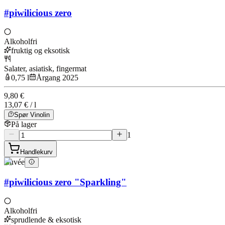
#piwilicious zero
Alkoholfri
fruktig og eksotisk
Salater, asiatisk, fingermat
0,75 l
Årgang 2025
9,80 €
13,07 € / l
Spør Vinolin
På lager
1
Handlekurv
Cuvée
#piwilicious zero "Sparkling"
Alkoholfri
sprudlende & eksotisk