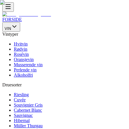
FORSIDE
VIN
Vintyper
Hvitvin
Rødvin
Rosévin
Oransjevin
Musserende vin
Perlende vin
Alkoholfri
Druesorter
Riesling
Cuvée
Souvignier Gris
Cabernet Blanc
Sauvignac
Hibernal
Müller Thurgau