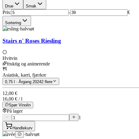
Drue
Smak
Pris
:
-
€
Sortering
Riesling
·
halvsøt
Stairs n' Roses Riesling
Hvitvin
fruktig og animerende
Asiatisk, karri, fjærkre
0,75 l · Årgang 2024
2 flere
12,00 €
16,00 € / l
Spør Vinolin
På lager
1
Handlekurv
Cuvée
·
halvsøt