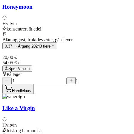
Honeymoon
Hvitvin
konsentrert & edel
Blåmuggost, fruktdesserter, gåselever
0,37 l · Årgang 2024
3 flere
20,00 €
54,05 € / l
Spør Vinolin
På lager
1
Handlekurv
Rivaner
·
tørr
Like a Virgin
Hvitvin
frisk og harmonisk