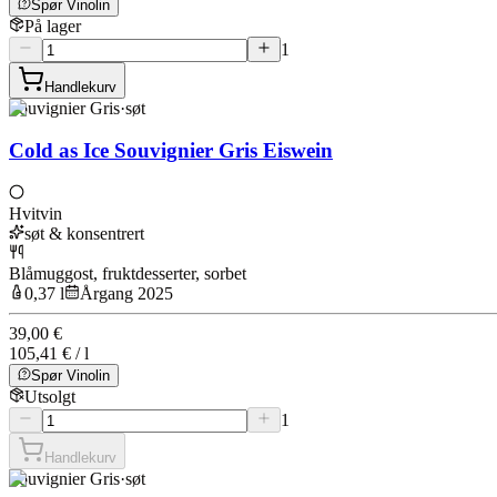
Spør Vinolin
På lager
1
Handlekurv
Souvignier Gris
·
søt
Cold as Ice Souvignier Gris Eiswein
Hvitvin
søt & konsentrert
Blåmuggost, fruktdesserter, sorbet
0,37 l
Årgang 2025
39,00 €
105,41 € / l
Spør Vinolin
Utsolgt
1
Handlekurv
Souvignier Gris
·
søt