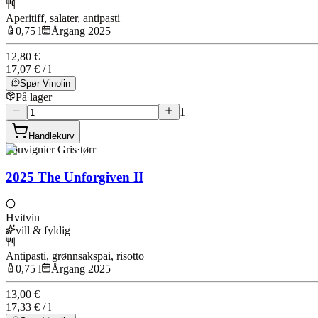
Aperitiff, salater, antipasti
0,75 l
Årgang 2025
12,80 €
17,07 € / l
Spør Vinolin
På lager
1
Handlekurv
Souvignier Gris
·
tørr
2025 The Unforgiven II
Hvitvin
vill & fyldig
Antipasti, grønnsakspai, risotto
0,75 l
Årgang 2025
13,00 €
17,33 € / l