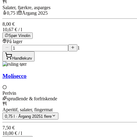
Salater, fjærkre, asparges
0,75 l
Årgang 2025
8,00 €
10,67 € / l
Spør Vinolin
På lager
1
Handlekurv
Riesling
·
tørr
Molisecco
Perlvin
sprudlende & forfriskende
Aperitif, salater, fingermat
0,75 l · Årgang 2025
1 flere
7,50 €
10,00 € / l