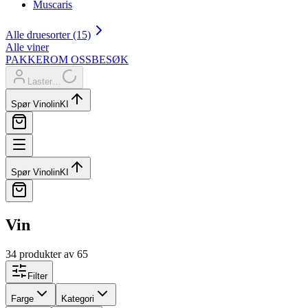
Muscaris
Alle druesorter (15)
Alle viner
PAKKER
OM OSS
BESØK
Laster…
Spør Vinolin
KI
Spør Vinolin
KI
Vin
34 produkter
av 65
Filter
Farge
Kategori