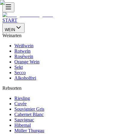
START
WEIN
Weinarten
Weißwein
Rotwein
Roséwein
Orange Wein
Sekt
Secco
Alkoholfrei
Rebsorten
Riesling
Cuvée
Souvignier Gris
Cabernet Blanc
Sauvignac
Hibernal
Müller Thurgau