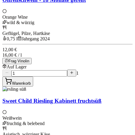
Orange Wine
wild & würzig
Geflügel, Pilze, Hartkäse
0,75 l
Jahrgang 2024
12,00 €
16,00 € / l
Frag Vinolin
Auf Lager
1
Warenkorb
Riesling
·
süß
Sweet Child Riesling Kabinett fruchtsüß
Weißwein
fruchtig & belebend
Asiatisch, würziger Käse