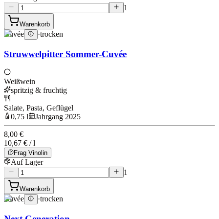
1
Warenkorb
Cuvée
·
trocken
Struwwelpitter Sommer-Cuvée
Weißwein
spritzig & fruchtig
Salate, Pasta, Geflügel
0,75 l
Jahrgang 2025
8,00 €
10,67 € / l
Frag Vinolin
Auf Lager
1
Warenkorb
Cuvée
·
trocken
Next Generation