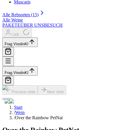
Muscaris
Alle Rebsorten (15)
Alle Weine
PAKETE
ÜBER UNS
BESUCH
Lädt…
Frag Vinolin
KI
Frag Vinolin
KI
Previous slide
Next slide
Start
/
Wein
/
Over the Rainbow PetNat
Over the Rainbow PetNat