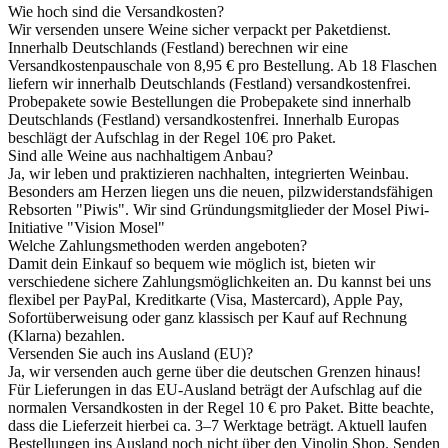
Wie hoch sind die Versandkosten?
Wir versenden unsere Weine sicher verpackt per Paketdienst.
Innerhalb Deutschlands (Festland) berechnen wir eine
Versandkostenpauschale von 8,95 € pro Bestellung. Ab 18 Flaschen
liefern wir innerhalb Deutschlands (Festland) versandkostenfrei.
Probepakete sowie Bestellungen die Probepakete sind innerhalb
Deutschlands (Festland) versandkostenfrei. Innerhalb Europas
beschlägt der Aufschlag in der Regel 10€ pro Paket.
Sind alle Weine aus nachhaltigem Anbau?
Ja, wir leben und praktizieren nachhalten, integrierten Weinbau.
Besonders am Herzen liegen uns die neuen, pilzwiderstandsfähigen
Rebsorten "Piwis". Wir sind Gründungsmitglieder der Mosel Piwi-
Initiative "Vision Mosel"
Welche Zahlungsmethoden werden angeboten?
Damit dein Einkauf so bequem wie möglich ist, bieten wir
verschiedene sichere Zahlungsmöglichkeiten an. Du kannst bei uns
flexibel per PayPal, Kreditkarte (Visa, Mastercard), Apple Pay,
Sofortüberweisung oder ganz klassisch per Kauf auf Rechnung
(Klarna) bezahlen.
Versenden Sie auch ins Ausland (EU)?
Ja, wir versenden auch gerne über die deutschen Grenzen hinaus!
Für Lieferungen in das EU-Ausland beträgt der Aufschlag auf die
normalen Versandkosten in der Regel 10 € pro Paket. Bitte beachte,
dass die Lieferzeit hierbei ca. 3–7 Werktage beträgt. Aktuell laufen
Bestellungen ins Ausland noch nicht über den Vinolin Shop. Senden