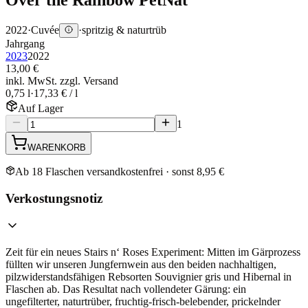
2022
·
Cuvée
·
spritzig & naturtrüb
Jahrgang
2023
2022
13,00 €
inkl. MwSt. zzgl. Versand
0,75 l
·
17,33 € / l
Auf Lager
1
WARENKORB
Ab 18 Flaschen versandkostenfrei · sonst 8,95 €
Verkostungsnotiz
Zeit für ein neues Stairs n‘ Roses Experiment: Mitten im Gärprozess
füllten wir unseren Jungfernwein aus den beiden nachhaltigen,
pilzwiderstandsfähigen Rebsorten Souvignier gris und Hibernal in
Flaschen ab. Das Resultat nach vollendeter Gärung: ein
ungefilterter, naturtrüber, fruchtig-frisch-belebender, prickelnder