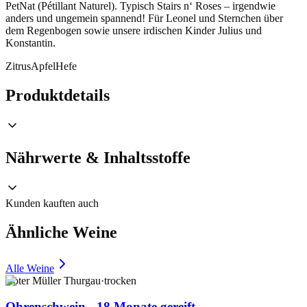
PetNat (Pétillant Naturel). Typisch Stairs n‘ Roses – irgendwie
anders und ungemein spannend! Für Leonel und Sternchen über
dem Regenbogen sowie unsere irdischen Kinder Julius und
Konstantin.
Zitrus
Apfel
Hefe
Produktdetails
Nährwerte & Inhaltsstoffe
Kunden kauften auch
Ähnliche Weine
Alle Weine
Roter Müller Thurgau
·
trocken
Ohrenschwein - 18 Monate gereift