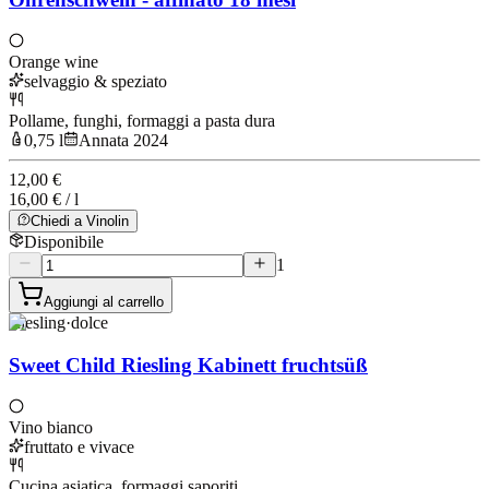
Orange wine
selvaggio & speziato
Pollame, funghi, formaggi a pasta dura
0,75 l
Annata 2024
12,00 €
16,00 € / l
Chiedi a Vinolin
Disponibile
1
Aggiungi al carrello
Riesling
·
dolce
Sweet Child Riesling Kabinett fruchtsüß
Vino bianco
fruttato e vivace
Cucina asiatica, formaggi saporiti