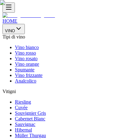
HOME
VINO
Tipi di vino
Vino bianco
Vino rosso
Vino rosato
Vino orange
Spumante
Vino frizzante
Analcolico
Vitigni
Riesling
Cuvée
Souvignier Gris
Cabernet Blanc
Sauvignac
Hibernal
Müller Thurgau