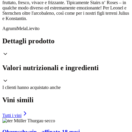
fruttato, fresco, vivace e frizzante. Tipicamente Stairs n‘ Roses – in
qualche modo diverso ed estremamente emozionante! Per Leonel e
Sternchen oltre l'arcobaleno, così come per i nostri figli terreni Julius
e Konstantin.
Agrumi
Mela
Lievito
Dettagli prodotto
Valori nutrizionali e ingredienti
I clienti hanno acquistato anche
Vini simili
Tutti i vini
Roter Müller Thurgau
·
secco
Ohrenschwein - affinato 18 mesi