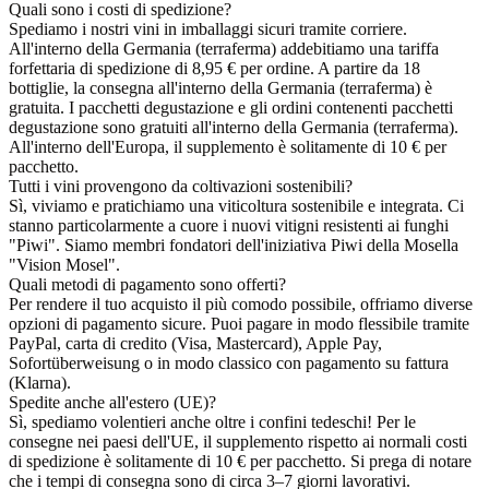
Quali sono i costi di spedizione?
Spediamo i nostri vini in imballaggi sicuri tramite corriere.
All'interno della Germania (terraferma) addebitiamo una tariffa
forfettaria di spedizione di 8,95 € per ordine. A partire da 18
bottiglie, la consegna all'interno della Germania (terraferma) è
gratuita. I pacchetti degustazione e gli ordini contenenti pacchetti
degustazione sono gratuiti all'interno della Germania (terraferma).
All'interno dell'Europa, il supplemento è solitamente di 10 € per
pacchetto.
Tutti i vini provengono da coltivazioni sostenibili?
Sì, viviamo e pratichiamo una viticoltura sostenibile e integrata. Ci
stanno particolarmente a cuore i nuovi vitigni resistenti ai funghi
"Piwi". Siamo membri fondatori dell'iniziativa Piwi della Mosella
"Vision Mosel".
Quali metodi di pagamento sono offerti?
Per rendere il tuo acquisto il più comodo possibile, offriamo diverse
opzioni di pagamento sicure. Puoi pagare in modo flessibile tramite
PayPal, carta di credito (Visa, Mastercard), Apple Pay,
Sofortüberweisung o in modo classico con pagamento su fattura
(Klarna).
Spedite anche all'estero (UE)?
Sì, spediamo volentieri anche oltre i confini tedeschi! Per le
consegne nei paesi dell'UE, il supplemento rispetto ai normali costi
di spedizione è solitamente di 10 € per pacchetto. Si prega di notare
che i tempi di consegna sono di circa 3–7 giorni lavorativi.