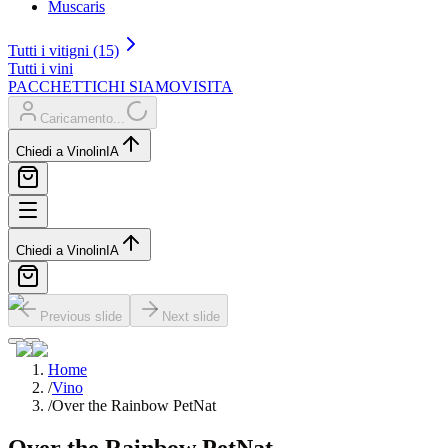
Muscaris
Tutti i vitigni (15)
Tutti i vini
PACCHETTI
CHI SIAMO
VISITA
Caricamento...
Chiedi a Vinolin
IA
Chiedi a Vinolin
IA
Previous slide
Next slide
Home
/
Vino
/
Over the Rainbow PetNat
Over the Rainbow PetNat