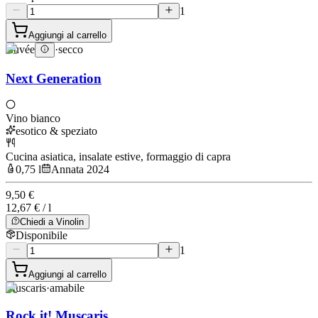
1
Aggiungi al carrello
Cuvée
·
secco
Next Generation
Vino bianco
esotico & speziato
Cucina asiatica, insalate estive, formaggio di capra
0,75 l
Annata 2024
9,50 €
12,67 € / l
Chiedi a Vinolin
Disponibile
1
Aggiungi al carrello
Muscaris
·
amabile
Rock it! Muscaris