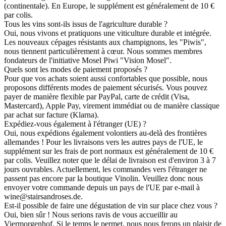
(continentale). En Europe, le supplément est généralement de 10 €
par colis.
Tous les vins sont-ils issus de l'agriculture durable ?
Oui, nous vivons et pratiquons une viticulture durable et intégrée.
Les nouveaux cépages résistants aux champignons, les "Piwis",
nous tiennent particulièrement à cœur. Nous sommes membres
fondateurs de l'initiative Mosel Piwi "Vision Mosel".
Quels sont les modes de paiement proposés ?
Pour que vos achats soient aussi confortables que possible, nous
proposons différents modes de paiement sécurisés. Vous pouvez
payer de manière flexible par PayPal, carte de crédit (Visa,
Mastercard), Apple Pay, virement immédiat ou de manière classique
par achat sur facture (Klarna).
Expédiez-vous également à l'étranger (UE) ?
Oui, nous expédions également volontiers au-delà des frontières
allemandes ! Pour les livraisons vers les autres pays de l'UE, le
supplément sur les frais de port normaux est généralement de 10 €
par colis. Veuillez noter que le délai de livraison est d'environ 3 à 7
jours ouvrables. Actuellement, les commandes vers l'étranger ne
passent pas encore par la boutique Vinolin. Veuillez donc nous
envoyer votre commande depuis un pays de l'UE par e-mail à
wine@stairsandroses.de.
Est-il possible de faire une dégustation de vin sur place chez vous ?
Oui, bien sûr ! Nous serions ravis de vous accueillir au
Viermorgenhof. Si le temps le permet, nous nous ferons un plaisir de