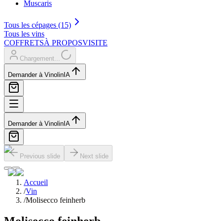
Muscaris
Tous les cépages (15)
Tous les vins
COFFRETS
À PROPOS
VISITE
Chargement...
Demander à Vinolin
IA
Demander à Vinolin
IA
Previous slide
Next slide
Accueil
/
Vin
/
Molisecco feinherb
Molisecco feinherb