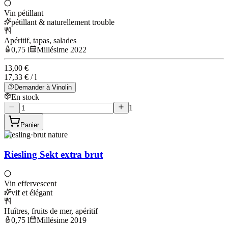
Vin pétillant
pétillant & naturellement trouble
Apéritif, tapas, salades
0,75 l
Millésime 2022
13,00 €
17,33 € / l
Demander à Vinolin
En stock
1
Panier
Riesling
·
brut nature
Riesling Sekt extra brut
Vin effervescent
vif et élégant
Huîtres, fruits de mer, apéritif
0,75 l
Millésime 2019