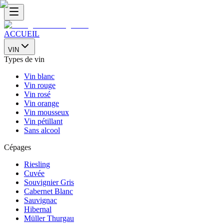
ACCUEIL
VIN
Types de vin
Vin blanc
Vin rouge
Vin rosé
Vin orange
Vin mousseux
Vin pétillant
Sans alcool
Cépages
Riesling
Cuvée
Souvignier Gris
Cabernet Blanc
Sauvignac
Hibernal
Müller Thurgau