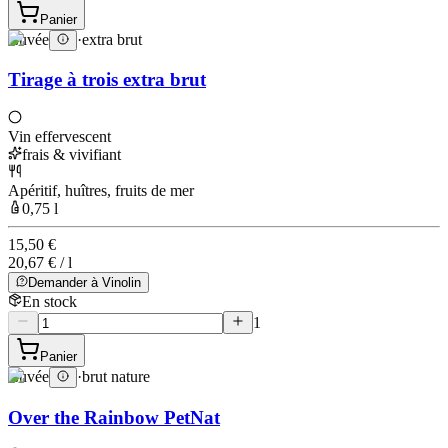
Panier
Cuvée
·
extra brut
Tirage à trois extra brut
Vin effervescent
frais & vivifiant
Apéritif, huîtres, fruits de mer
0,75 l
15,50 €
20,67 € / l
Demander à Vinolin
En stock
1
Panier
Cuvée
·
brut nature
Over the Rainbow PetNat