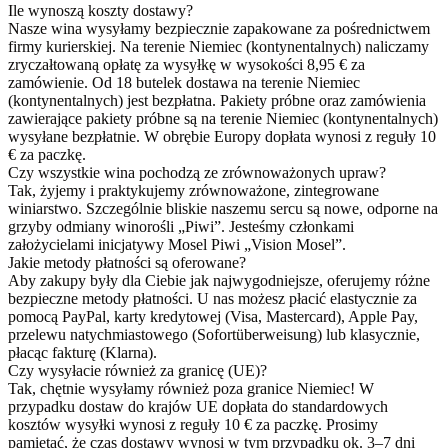
Ile wynoszą koszty dostawy?
Nasze wina wysyłamy bezpiecznie zapakowane za pośrednictwem
firmy kurierskiej. Na terenie Niemiec (kontynentalnych) naliczamy
zryczałtowaną opłatę za wysyłkę w wysokości 8,95 € za
zamówienie. Od 18 butelek dostawa na terenie Niemiec
(kontynentalnych) jest bezpłatna. Pakiety próbne oraz zamówienia
zawierające pakiety próbne są na terenie Niemiec (kontynentalnych)
wysyłane bezpłatnie. W obrębie Europy dopłata wynosi z reguły 10
€ za paczkę.
Czy wszystkie wina pochodzą ze zrównoważonych upraw?
Tak, żyjemy i praktykujemy zrównoważone, zintegrowane
winiarstwo. Szczególnie bliskie naszemu sercu są nowe, odporne na
grzyby odmiany winorośli „Piwi”. Jesteśmy członkami
założycielami inicjatywy Mosel Piwi „Vision Mosel”.
Jakie metody płatności są oferowane?
Aby zakupy były dla Ciebie jak najwygodniejsze, oferujemy różne
bezpieczne metody płatności. U nas możesz płacić elastycznie za
pomocą PayPal, karty kredytowej (Visa, Mastercard), Apple Pay,
przelewu natychmiastowego (Sofortüberweisung) lub klasycznie,
płacąc fakturę (Klarna).
Czy wysyłacie również za granicę (UE)?
Tak, chętnie wysyłamy również poza granice Niemiec! W
przypadku dostaw do krajów UE dopłata do standardowych
kosztów wysyłki wynosi z reguły 10 € za paczkę. Prosimy
pamiętać, że czas dostawy wynosi w tym przypadku ok. 3–7 dni