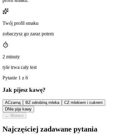
profil smaku.
Twój profil smaku
zobaczysz go zaraz potem
2 minuty
tyle trwa cały test
Pytanie 1 z 6
Jak pijesz kawę?
A
Czarną
B
Z odrobiną mleka
C
Z mlekiem i cukrem
D
Nie piję kawy
←
Wstecz
Najczęściej zadawane pytania