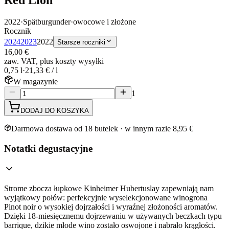
2022
·
Spätburgunder
·
owocowe i złożone
Rocznik
2024
2023
2022
Starsze roczniki
16,00 €
zaw. VAT, plus koszty wysyłki
0,75 l
·
21,33 € / l
W magazynie
1
DODAJ DO KOSZYKA
Darmowa dostawa od 18 butelek · w innym razie 8,95 €
Notatki degustacyjne
Strome zbocza łupkowe Kinheimer Hubertuslay zapewniają nam
wyjątkowy połów: perfekcyjnie wyselekcjonowane winogrona
Pinot noir o wysokiej dojrzałości i wyraźnej złożoności aromatów.
Dzięki 18-miesięcznemu dojrzewaniu w używanych beczkach typu
barrique, dzikie młode wino zostało oswojone i nabrało krągłości.