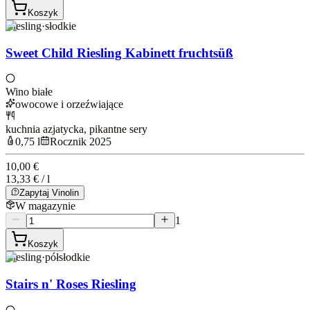
Koszyk
Riesling
·
słodkie
Sweet Child Riesling Kabinett fruchtsüß
Wino białe
owocowe i orzeźwiające
kuchnia azjatycka, pikantne sery
0,75 l
Rocznik 2025
10,00 €
13,33 € / l
Zapytaj Vinolin
W magazynie
1
Koszyk
Riesling
·
półsłodkie
Stairs n' Roses Riesling