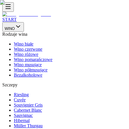
START
WINO
Rodzaje wina
Wino białe
Wino czerwone
Wino różowe
Wino pomarańczowe
Wino musujące
Wino półmusujące
Bezalkoholowe
Szczepy
Riesling
Cuvée
Souvignier Gris
Cabernet Blanc
Sauvignac
Hibernal
Müller Thurgau