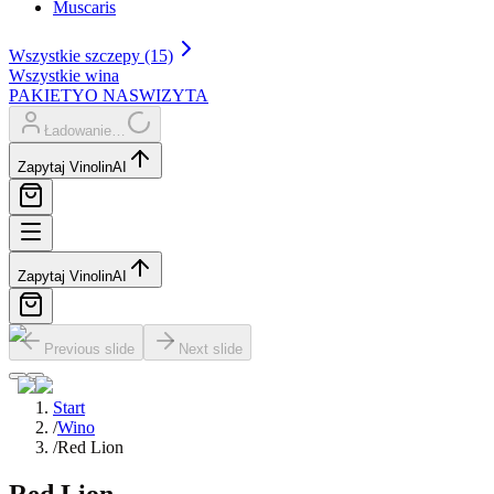
Muscaris
Wszystkie szczepy (15)
Wszystkie wina
PAKIETY
O NAS
WIZYTA
Ładowanie…
Zapytaj Vinolin
AI
Zapytaj Vinolin
AI
Previous slide
Next slide
Start
/
Wino
/
Red Lion
Red Lion