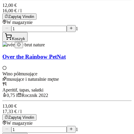
12,00 €
16,00 € / l
Zapytaj Vinolin
W magazynie
1
Koszyk
Cuvée
·
brut nature
Over the Rainbow PetNat
Wino półmusujące
musujące i naturalnie mętne
Aperitif, tapas, sałatki
0,75 l
Rocznik 2022
13,00 €
17,33 € / l
Zapytaj Vinolin
W magazynie
1