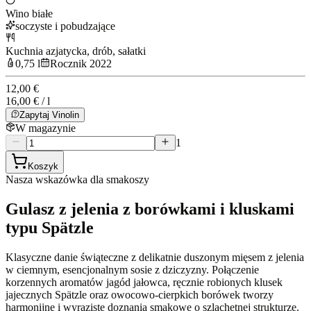
Wino białe
soczyste i pobudzające
Kuchnia azjatycka, drób, sałatki
0,75 l
Rocznik 2022
12,00 €
16,00 € / l
Zapytaj Vinolin
W magazynie
1
Koszyk
Nasza wskazówka dla smakoszy
Gulasz z jelenia z borówkami i kluskami
typu Spätzle
Klasyczne danie świąteczne z delikatnie duszonym mięsem z jelenia
w ciemnym, esencjonalnym sosie z dziczyzny. Połączenie
korzennych aromatów jagód jałowca, ręcznie robionych klusek
jajecznych Spätzle oraz owocowo-cierpkich borówek tworzy
harmonijne i wyraziste doznania smakowe o szlachetnej strukturze.