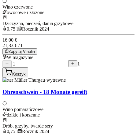
Wino czerwone
owocowe i złożone
Dziczyzna, pieczeń, dania grzybowe
0,75 l
Rocznik 2024
16,00 €
21,33 € / l
Zapytaj Vinolin
W magazynie
1
Koszyk
Roter Müller Thurgau
·
wytrawne
Ohrenschwein - 18 Monate gereift
Wino pomarańczowe
dzikie i korzenne
Drób, grzyby, twarde sery
0,75 l
Rocznik 2024